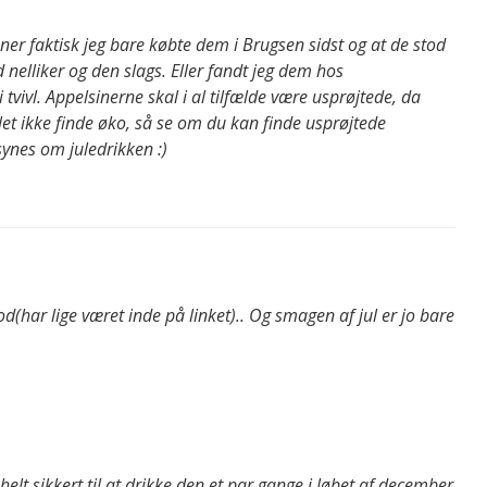
 faktisk jeg bare købte dem i Brugsen sidst og at de stod
elliker og den slags. Eller fandt jeg dem hos
i tvivl. Appelsinerne skal i al tilfælde være usprøjtede, da
let ikke finde øko, så se om du kan finde usprøjtede
synes om juledrikken :)
d(har lige været inde på linket).. Og smagen af jul er jo bare
lt sikkert til at drikke den et par gange i løbet af december