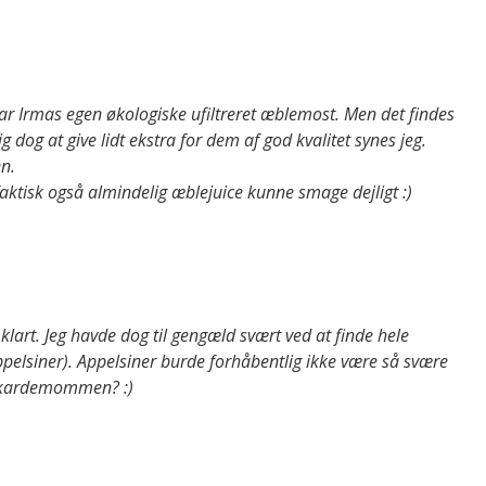
var Irmas egen økologiske ufiltreret æblemost. Men det findes
 dog at give lidt ekstra for dem af god kvalitet synes jeg.
en.
 faktisk også almindelig æblejuice kunne smage dejligt :)
 klart. Jeg havde dog til gengæld svært ved at finde hele
lsiner). Appelsiner burde forhåbentlig ikke være så svære
t kardemommen? :)