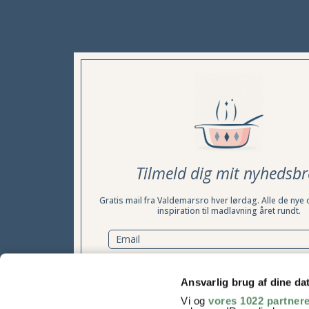
Tilmeld dig mit nyhedsbr
Gratis mail fra Valdemarsro hver lørdag. Alle de nye 
inspiration til madlavning året rundt.
TILMELD NYHEDSBREV
Ansvarlig brug af dine da
Vi og
vores 1022 partner
Samtykke til at modtage nyhedsbrevet kan til enhver tid t