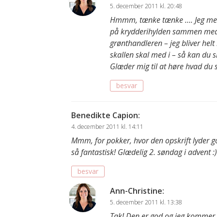
5. december 2011 kl. 20:48
Hmmm, tænke tænke …. Jeg mener
på krydderihylden sammen med n
grønthandleren – jeg bliver helt 
skallen skal med i – så kan du s
Glæder mig til at høre hvad du 
besvar
Benedikte Capion
:
4. december 2011 kl. 14:11
Mmm, for pokker, hvor den opskrift lyder go
så fantastisk! Glædelig 2. søndag i advent :)
besvar
Ann-Christine
:
5. december 2011 kl. 13:38
Tak! Den er god og jeg kommer he