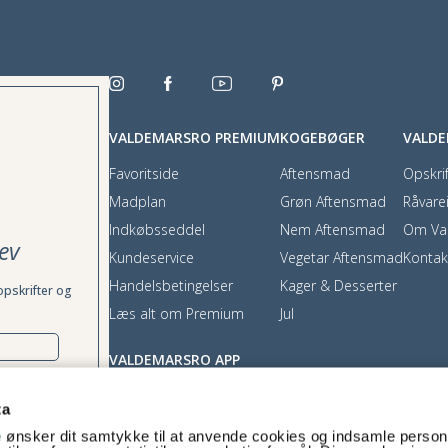
VALDEMARSRO PREMIUM
KOGEBØGER
VALD
Favoritside
Aftensmad
Opskrif
Madplan
Grøn Aftensmad
Råvare
Indkøbsseddel
Nem Aftensmad
Om Va
ev
Kundeservice
Vegetar Aftensmad
Kontak
Handelsbetingelser
Kager & Desserter
opskrifter og
Læs alt om Premium
Jul
VALDEMARSRO APP
App Store
ta
Google Play
e
ønsker dit samtykke til at anvende cookies og indsamle perso
rækkes tilbage,