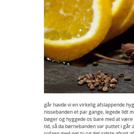
går havde vi en virkelig afslappende hy
nissebanden et par gange, legede lidt me
bøger og hyggede os bare med at være s
tid, så da børnebanden var puttet i går
sofaen med net tv og det sidste afsnit a