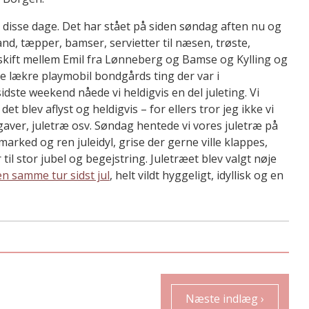
i disse dage. Det har stået på siden søndag aften nu og
vand, tæpper, bamser, servietter til næsen, trøste,
 skift mellem Emil fra Lønneberg og Bamse og Kylling og
d de lækre playmobil bondgårds ting der var i
dste weekend nåede vi heldigvis en del juleting. Vi
et blev aflyst og heldigvis – for ellers tror jeg ikke vi
gaver, juletræ osv. Søndag hentede vi vores juletræ på
arked og ren juleidyl, grise der gerne ville klappes,
il stor jubel og begejstring. Juletræet blev valgt nøje
en samme tur sidst jul
, helt vildt hyggeligt, idyllisk og en
Næste indlæg ›