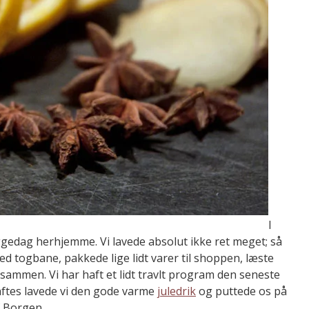
I
ggedag herhjemme. Vi lavede absolut ikke ret meget; så
d togbane, pakkede lige lidt varer til shoppen, læste
ammen. Vi har haft et lidt travlt program den seneste
 aftes lavede vi den gode varme
juledrik
og puttede os på
f Borgen.