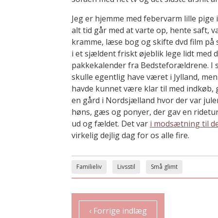
Jeg er hjemme med febervarm lille pige 
alt tid går med at varte op, hente saft, 
kramme, læse bog og skifte dvd film på
i et sjældent friskt øjeblik lege lidt me
pakkekalender fra Bedsteforældrene. I si
skulle egentlig have været i Jylland, men d
havde kunnet være klar til med indkøb, 
en gård i Nordsjælland hvor der var julem
høns, gæs og ponyer, der gav en ridetur t
ud og fældet. Det var
i modsætning til d
virkelig dejlig dag for os alle fire.
Familieliv
Livsstil
Små glimt
‹ Forrige indlæg