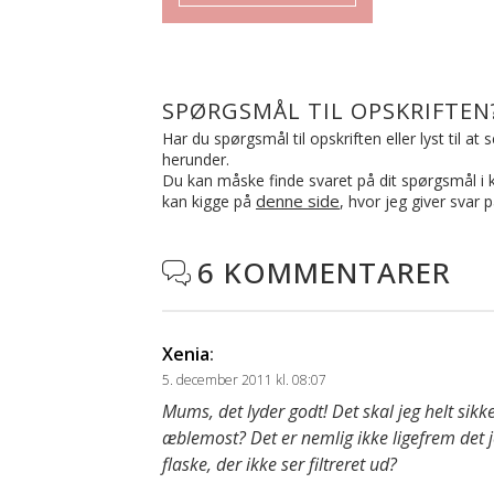
SPØRGSMÅL TIL OPSKRIFTEN
Har du spørgsmål til opskriften eller lyst til a
herunder.
Du kan måske finde svaret på dit spørgsmål i ko
denne side
kan kigge på
, hvor jeg giver svar 
6 KOMMENTARER

Xenia
:
5. december 2011 kl. 08:07
Mums, det lyder godt! Det skal jeg helt si
æblemost? Det er nemlig ikke ligefrem det j
flaske, der ikke ser filtreret ud?