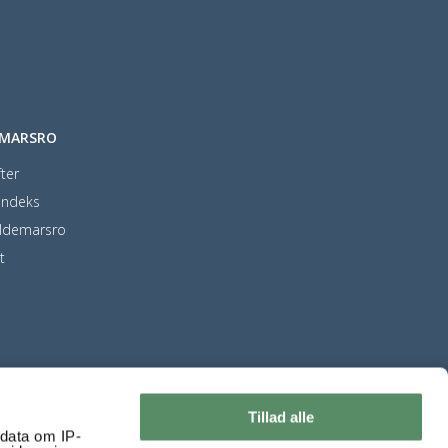
EMARSRO
ter
indeks
ldemarsro
t
Tillad alle
ndata om IP-