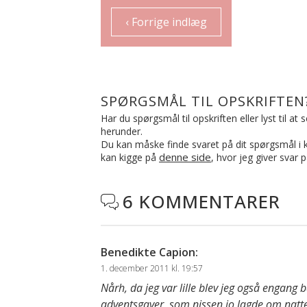
‹ Forrige indlæg
SPØRGSMÅL TIL OPSKRIFTEN
Har du spørgsmål til opskriften eller lyst til a
herunder.
Du kan måske finde svaret på dit spørgsmål i ko
denne side
kan kigge på
, hvor jeg giver svar 
6 KOMMENTARER

Benedikte Capion
:
1. december 2011 kl. 19:57
Nårh, da jeg var lille blev jeg også engang 
adventsgaver, som nissen jo lagde om natte