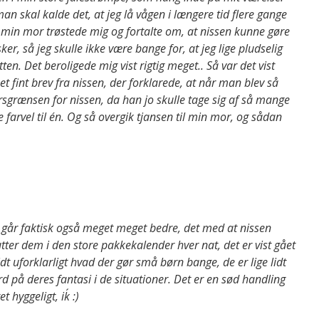
man skal kalde det, at jeg lå vågen i længere tid flere gange
at min mor trøstede mig og fortalte om, at nissen kunne gøre
ker, så jeg skulle ikke være bange for, at jeg lige pludselig
n. Det beroligede mig vist rigtig meget.. Så var det vist
eg et fint brev fra nissen, der forklarede, at når man blev så
rænsen for nissen, da han jo skulle tage sig af så mange
farvel til én. Og så overgik tjansen til min mor, og sådan
et går faktisk også meget meget bedre, det med at nissen
tter dem i den store pakkekalender hver nat, det er vist gået
idt uforklarligt hvad der gør små børn bange, de er lige lidt
rd på deres fantasi i de situationer. Det er en sød handling
 hyggeligt, ik´ :)