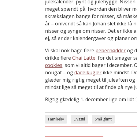
julekalender, pynt og julehygge. Nissen 
meget spændt på, hvordan den bliver mod
skrækslagen bange for nisser, så måske
år – omvendt så kan Johan slet ikke få 
nisser og synge om nisser. Det er ikke 
ej, så er der kalendergaver og planer o
Vi skal nok bage flere
pebernødder
og d
drikke flere
Chai Latte
, for det smager så
cookies
, som vi altid bager i december.
nougat – og
dadelkugler
ikke mindst. De
glæder mig rigtig meget til juleaften og
mindst lige så meget til at finde på nye 
Rigtig glædelig 1. december lige om lidt :
Familieliv
Livsstil
Små glimt