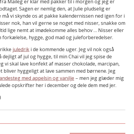
fra Maileg er klar med pakker til i morgen og jeg er
taget. Sagen er nemlig den, at Julie pludselig er
 må vi skynde os at pakke kalendernissen ned igen for i
nisser nok, han vil gerne se noget med nisser, snakke om
altid lige nemt at imødekomme alles behov … Nisser eller
m forkælelse, hygge, god mad og juleforberedelser.
rikke
juledrik
i de kommende uger. Jeg vil nok også
 dejligt af jul og hygge, til min Chai vil jeg spise de
 Og vi skal lave konfekt af masser chokolade, marcipan,
t bliver hyggeligt at lave sammen med børnene. Jeg
andesteg med appelsin og vanilje
– men jeg glæder mig
julede opskrifter her i december og dele dem med jer.
)