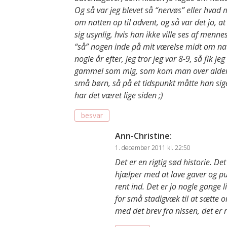
Og så var jeg blevet så “nervøs” eller hvad 
om natten op til advent, og så var det jo, 
sig usynlig, hvis han ikke ville ses af mennes
“så” nogen inde på mit værelse midt om natte
nogle år efter, jeg tror jeg var 8-9, så fik j
gammel som mig, som kom man over aldersg
små børn, så på et tidspunkt måtte han sige 
har det været lige siden ;)
besvar
Ann-Christine
:
1. december 2011 kl. 22:50
Det er en rigtig sød historie. D
hjælper med at lave gaver og pu
rent ind. Det er jo nogle gange l
for små stadigvæk til at sætte o
med det brev fra nissen, det er ret