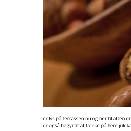
er lys på terrassen nu og her til aften d
er også begyndt at tænke på flere julek