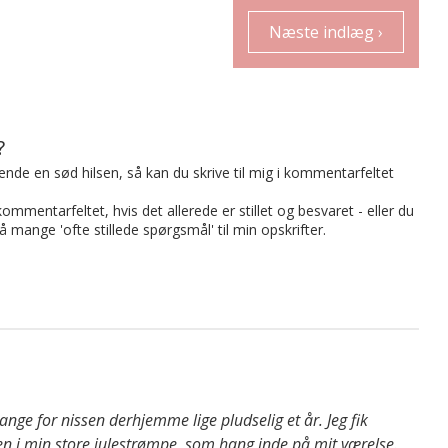
Næste indlæg ›
?
t sende en sød hilsen, så kan du skrive til mig i kommentarfeltet
mmentarfeltet, hvis det allerede er stillet og besvaret - eller du
på mange 'ofte stillede spørgsmål' til min opskrifter.
bange for nissen derhjemme lige pludselig et år. Jeg fik
n i min store julestrømpe, som hang inde på mit værelse.