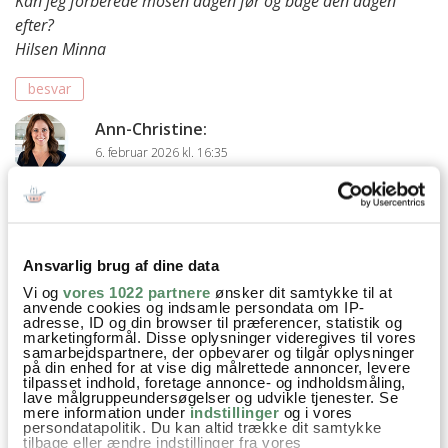
Kan jeg forberede mosen dagen før og bage den dagen
efter?
Hilsen Minna
besvar
Ann-Christine
:
6. februar 2026 kl. 16:35
Hej Minna
Ja, det kan man fint gøre.
God fornøjelse
Kh Ann-Christine
Ansvarlig brug af dine data
besvar
Vi og
vores 1022 partnere
ønsker dit samtykke til at
anvende cookies og indsamle persondata om IP-
adresse, ID og din browser til præferencer, statistik og
marketingformål. Disse oplysninger videregives til vores
Karin Lund
:
samarbejdspartnere, der opbevarer og tilgår oplysninger
på din enhed for at vise dig målrettede annoncer, levere
28. januar 2026 kl. 15:41
tilpasset indhold, foretage annonce- og indholdsmåling,
lave målgruppeundersøgelser og udvikle tjenester. Se
Hmmm….Man pisker da ikke kartoffelmosen med en
mere information under
indstillinger
og i vores
persondatapolitik. Du kan altid trække dit samtykke
elpisker. Den kraftige piskning bryder kartoflernes
tilbage eller ændre indstillinger fra vores