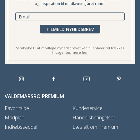
og inspiration til madlavning året rundt.
TILMELD NYHEDSBREV
Samtykke til at modtage nyhedsbrevet kan til enhver tid trækkes
tilbage,
læs mere her
VALDEMARSRO PREMIUM
Favoritside
Kundeservice
Madplan
Handelsbetingelser
Indkøbsseddel
Læs alt om Premium