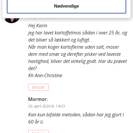
Nødvendige
Ann-Christine
:
29. januar 2026 kl. 17:10
Hej Karin
jeg har lavet kartoffelmos sådan i over 25 år, og
det bliver så lækkert og luftigt.
Når man koger kartoflerne uden salt, moser
dem med smør og derefter pisker ved laveste
hastighed, bliver det virkelig godt. Har du prøvet
det?
Kh Ann-Christine
besvar
Mormor
:
26. april 2026 kl. 14:03
Kan kun bifalde metoden, sådan har jeg gjort i
60 år☺️