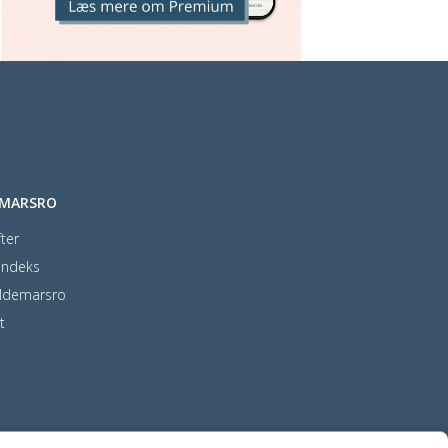
EMARSRO
ter
indeks
ldemarsro
t