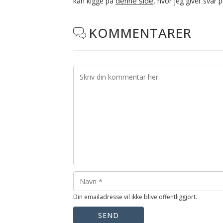
denne side
kan kigge på
, hvor jeg giver svar 
KOMMENTARER

Din emailadresse vil ikke blive offentliggjort.
SEND