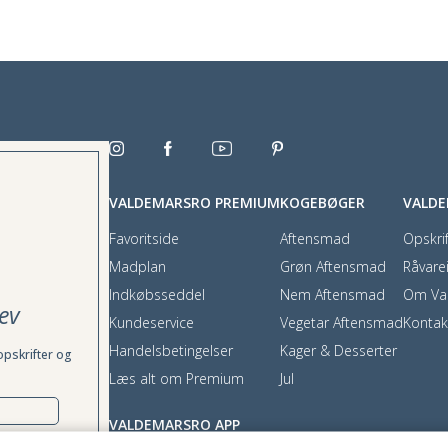
VALDEMARSRO PREMIUM
KOGEBØGER
VALD
Favoritside
Aftensmad
Opskrif
Madplan
Grøn Aftensmad
Råvare
Indkøbsseddel
Nem Aftensmad
Om Va
ev
Kundeservice
Vegetar Aftensmad
Kontak
Handelsbetingelser
Kager & Desserter
opskrifter og
Læs alt om Premium
Jul
VALDEMARSRO APP