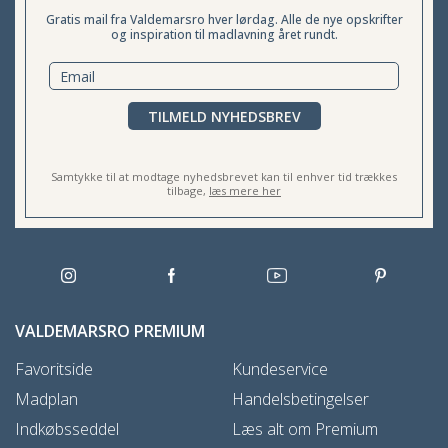
Gratis mail fra Valdemarsro hver lørdag. Alle de nye opskrifter
og inspiration til madlavning året rundt.
TILMELD NYHEDSBREV
Samtykke til at modtage nyhedsbrevet kan til enhver tid trækkes
tilbage,
læs mere her
VALDEMARSRO PREMIUM
Favoritside
Kundeservice
Madplan
Handelsbetingelser
Indkøbsseddel
Læs alt om Premium