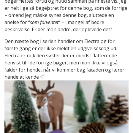
bøger flettes fortid og nutid sammen på fineste vis. Jeg
er helt lige så begejstret for denne bog, som de forrige
– omend jeg måske synes denne bog, sluttede en
anelse for “
som forventet
” – i mangel af bedre
beskrivelse. Er der mon andre, der oplevede det?
Den næste bog i serien handler om Electra og for
første gang er der ikke meldt en udgivelsesdag ud.
Electra er nok den søster der er mindst flatterende
henvist til i de forrige bøger, men mon ikke vi også
falder for hende, når vi kommer bag facaden og lærer
hende at kende ♡