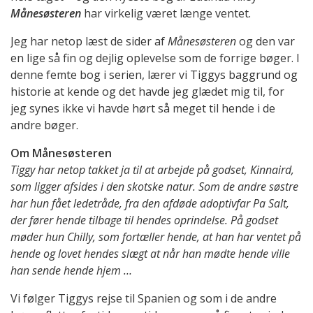
Månesøsteren
har virkelig været længe ventet.
Jeg har netop læst de sider af
Månesøsteren
og den var
en lige så fin og dejlig oplevelse som de forrige bøger. I
denne femte bog i serien, lærer vi Tiggys baggrund og
historie at kende og det havde jeg glædet mig til, for
jeg synes ikke vi havde hørt så meget til hende i de
andre bøger.
Om Månesøsteren
Tiggy har netop takket ja til at arbejde på godset, Kinnaird,
som ligger afsides i den skotske natur. Som de andre søstre
har hun fået ledetråde, fra den afdøde adoptivfar Pa Salt,
der fører hende tilbage til hendes oprindelse. På godset
møder hun Chilly, som fortæller hende, at han har ventet på
hende og lovet hendes slægt at når han mødte hende ville
han sende hende hjem …
Vi følger Tiggys rejse til Spanien og som i de andre