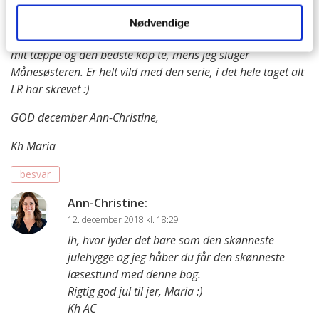
11. december 2018 kl. 21:41
Åhh, skal ned og hente den på biblioteket i morgen, og jeg
Nødvendige
glææææder mig til de hyggelige aftener på sofaen under
mit tæppe og den bedste kop te, mens jeg sluger
Månesøsteren. Er helt vild med den serie, i det hele taget alt
LR har skrevet :)
GOD december Ann-Christine,
Kh Maria
besvar
Ann-Christine
:
12. december 2018 kl. 18:29
Ih, hvor lyder det bare som den skønneste
julehygge og jeg håber du får den skønneste
læsestund med denne bog.
Rigtig god jul til jer, Maria :)
Kh AC