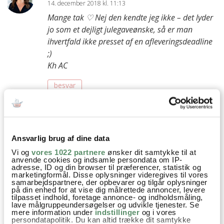
14. december 2018 kl. 11:13
Mange tak ♡ Nej den kendte jeg ikke – det lyder
jo som et dejligt julegaveønske, så er man
ihvertfald ikke presset af en afleveringsdeadline
;)
Kh AC
besvar
Sarah
:
17. december 2018 kl. 09:29
Det var da en super god ide :). Tror straks den
Ansvarlig brug af dine data
må på min ønskeseddel.
Vi og
vores 1022 partnere
ønsker dit samtykke til at
Kh Sarah
anvende cookies og indsamle persondata om IP-
adresse, ID og din browser til præferencer, statistik og
marketingformål. Disse oplysninger videregives til vores
samarbejdspartnere, der opbevarer og tilgår oplysninger
Joan
:
på din enhed for at vise dig målrettede annoncer, levere
tilpasset indhold, foretage annonce- og indholdsmåling,
12. december 2018 kl. 20:52
lave målgruppeundersøgelser og udvikle tjenester. Se
Uh…..Har fået den i kalendergave af nissen (red. min
mere information under
indstillinger
og i vores
persondatapolitik. Du kan altid trække dit samtykke