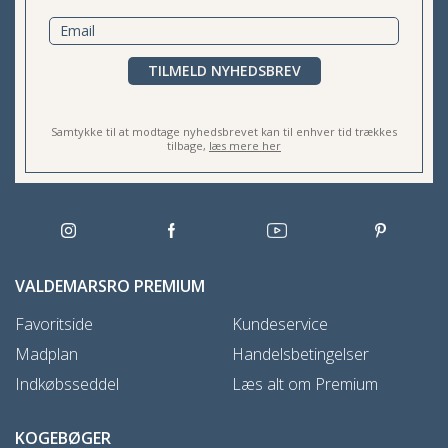
TILMELD NYHEDSBREV
Samtykke til at modtage nyhedsbrevet kan til enhver tid trækkes
tilbage,
læs mere her
VALDEMARSRO PREMIUM
Favoritside
Kundeservice
Madplan
Handelsbetingelser
Indkøbsseddel
Læs alt om Premium
KOGEBØGER