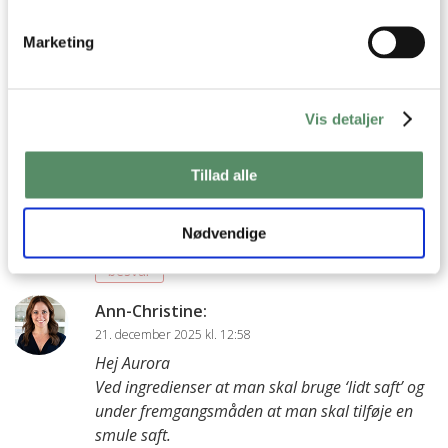
20. december 2025 kl. 20:36
Marketing
Min blev også ret flydende – begge gange. Jeg
pøsede læssevis af flormelis i, men resultatet
blev aldrig rigtigt godt. Jeg brugte Änglamarks
marcipan.
Vis detaljer
Opskriften kan læses sådan, at man skal bruge
Tillad alle
al saften fra en halv appelsin. Det er alt for
meget, og så meget brugte jeg ikke. Alligevel blev
det alt for klistret.
Nødvendige
besvar
Ann-Christine
:
21. december 2025 kl. 12:58
Hej Aurora
Ved ingredienser at man skal bruge ‘lidt saft’ og
under fremgangsmåden at man skal tilføje en
smule saft.