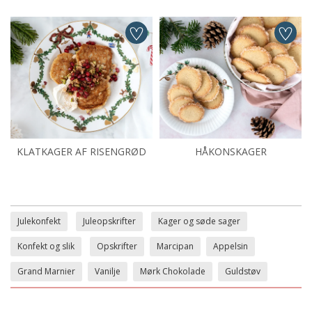
KLATKAGER AF RISENGRØD
HÅKONSKAGER
Julekonfekt
Juleopskrifter
Kager og søde sager
Konfekt og slik
Opskrifter
Marcipan
Appelsin
Grand Marnier
Vanilje
Mørk Chokolade
Guldstøv