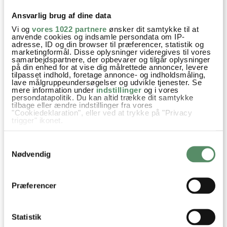
Ann-Christine
:
Ansvarlig brug af dine data
19. december 2024 kl. 13:55
Vi og
vores 1022 partnere
ønsker dit samtykke til at
Hej Anna
anvende cookies og indsamle persondata om IP-
adresse, ID og din browser til præferencer, statistik og
Anden appelsinlikør som fx contreau er også
marketingformål. Disse oplysninger videregives til vores
god, eller man kan undlade og blot bruge
samarbejdspartnere, der opbevarer og tilgår oplysninger
på din enhed for at vise dig målrettede annoncer, levere
marcipan og appelsinskal, det er også lækkert.
tilpasset indhold, foretage annonce- og indholdsmåling,
Rigtig god fornøjelse
lave målgruppeundersøgelser og udvikle tjenester. Se
mere information under
indstillinger
og i vores
Kh Ann-Christine
persondatapolitik. Du kan altid trække dit samtykke
tilbage eller ændre indstillinger fra vores
"Cookiedeklaration", eller ved at trykke på "Privacy
besvar
trigger" ikonet.
Hvis du tillader det, vil vi også gerne:
Samtykkevalg
Tina
:
Indsamle præcise oplysninger om din placering,
der kan være nøjagtig inden for få meter
Nødvendig
18. december 2019 kl. 15:56
Identificere din enhed baseret på en scanning af
dens unikke karakteristika (fingerprinting)
Jeg synes massen er så flydende/klistret på trods af jeg har
Dine valg anvendes på hele websitet.
mere flomelis end opskriften. Hvordan kan jeg undgå det? ?
Præferencer
besvar
Statistik
Aurora
: