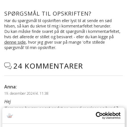
SPØRGSMÅL TIL OPSKRIFTEN?
Har du spørgsmål til opskriften eller lyst til at sende en sød
hilsen, så kan du skrive til mig i kommentarfeltet herunder.
Du kan måske finde svaret på dit spørgsmål i kommentarfeltet,
hvis det allerede er stillet og besvaret - eller du kan kigge på
denne side
, hvor jeg giver svar på mange 'ofte stillede
spørgsmål' til min opskrifter.
24 KOMMENTARER

Anna
:
19. december 2024 kl. 11:38
Hej
Kam man brygge noget andet en grand mariner og hvad.?
besvar