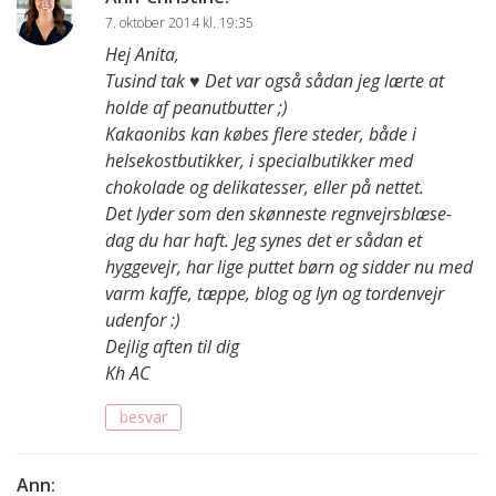
7. oktober 2014 kl. 19:35
Hej Anita,
Tusind tak ♥ Det var også sådan jeg lærte at
holde af peanutbutter ;)
Kakaonibs kan købes flere steder, både i
helsekostbutikker, i specialbutikker med
chokolade og delikatesser, eller på nettet.
Det lyder som den skønneste regnvejrsblæse-
dag du har haft. Jeg synes det er sådan et
hyggevejr, har lige puttet børn og sidder nu med
varm kaffe, tæppe, blog og lyn og tordenvejr
udenfor :)
Dejlig aften til dig
Kh AC
besvar
Ann
: