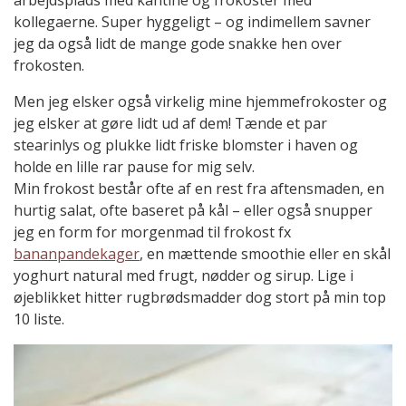
arbejdsplads med kantine og frokoster med
kollegaerne. Super hyggeligt – og indimellem savner
jeg da også lidt de mange gode snakke hen over
frokosten.
Men jeg elsker også virkelig mine hjemmefrokoster og
jeg elsker at gøre lidt ud af dem! Tænde et par
stearinlys og plukke lidt friske blomster i haven og
holde en lille rar pause for mig selv.
Min frokost består ofte af en rest fra aftensmaden, en
hurtig salat, ofte baseret på kål – eller også snupper
jeg en form for morgenmad til frokost fx
bananpandekager
, en mættende smoothie eller en skål
yoghurt natural med frugt, nødder og sirup. Lige i
øjeblikket hitter rugbrødsmadder dog stort på min top
10 liste.