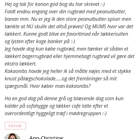
Hej og tak for kanon god bog du har skrevet :-)
Faldt endnu engang over din rugbrød med peanutbutter,
banan mm. Nu er jeg ik den store peanutbutter-spiser men
tænkte at NU skulle det altså prøves! Og MUMS hvor var det
lækkert. Kunne godt blive en favoritmad når lækkersulten
og lysten efter kage banker på :-)
Jeg havde dog kun købe rugbrød, men tænker at sådan et
lækkert bagerrugbrød eller hjemmebagt rugbrød vil gøre det
ekstra lækkert.
Kakaonibs havde jeg heller ik så måtte nøjes med et stykke
knust pålægschokolade…..og det frembringer så mit
spørgsmål. Hvor køber man kakaonibs?
Ha en god dag på denne grå og blæsende dag som kun
kalder på sofahygge og lækker cafe latte efter et
overordentligt hyggeligt træf i mødregruppen :-)
besvar
Ann-Christine
: