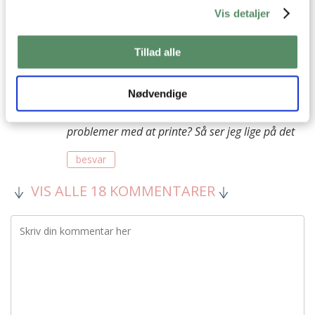
ud pga. “store scripts”?
Vis detaljer
besvar
Tillad alle
Ann-Christine
:
30. august 2014 kl. 11:28
Nødvendige
Tak for tippet :)
Kan du fortælle hvilke opskrifter det drejer om ift
problemer med at printe? Så ser jeg lige på det
besvar
VIS ALLE 18 KOMMENTARER