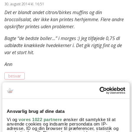
30. august 2014 kl. 16:51
Det er blandt andet citron/birkes muffins og din
broccolisalat, der ikke kan printes herhjemme. Flere andre
opskrifter printes uden problemer.
Bagte “de bedste boller…” i morges :) Jeg tilføjede 0,75 dl
udblødte knækkede hvedekerner i. Det gik rigtig fint og de
var et stort hit.
Ann
besvar
Ann-Christine
:
30. august 2014 kl. 20:30
Dejligt at høre og det lyder skønt med lidt kerner
i :)
Ansvarlig brug af dine data
Vi og
vores 1022 partnere
ønsker dit samtykke til at
Jeg har lige testet på min computer og her kan
anvende cookies og indsamle persondata om IP-
adresse, ID og din browser til præferencer, statistik og
jeg uden problemer printe begge. Jeg ved ikke