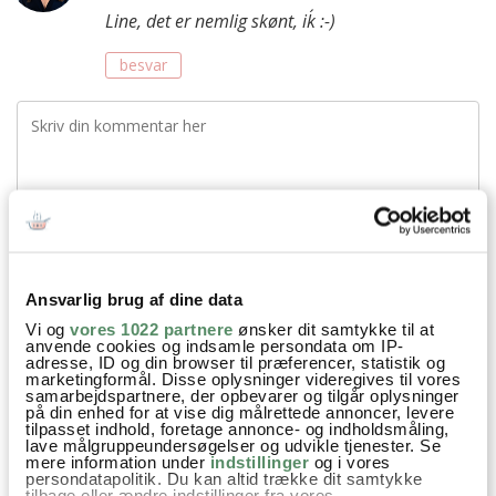
Line, det er nemlig skønt, ik´ :-)
besvar
Ansvarlig brug af dine data
Vi og
vores 1022 partnere
ønsker dit samtykke til at
anvende cookies og indsamle persondata om IP-
adresse, ID og din browser til præferencer, statistik og
marketingformål. Disse oplysninger videregives til vores
samarbejdspartnere, der opbevarer og tilgår oplysninger
på din enhed for at vise dig målrettede annoncer, levere
tilpasset indhold, foretage annonce- og indholdsmåling,
lave målgruppeundersøgelser og udvikle tjenester. Se
mere information under
indstillinger
og i vores
Din emailadresse vil ikke blive offentliggjort.
persondatapolitik. Du kan altid trække dit samtykke
tilbage eller ændre indstillinger fra vores