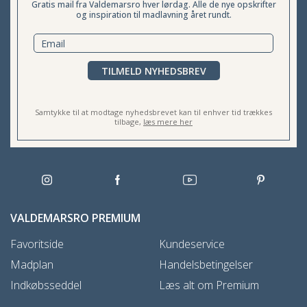
Gratis mail fra Valdemarsro hver lørdag. Alle de nye opskrifter
og inspiration til madlavning året rundt.
TILMELD NYHEDSBREV
Samtykke til at modtage nyhedsbrevet kan til enhver tid trækkes
tilbage,
læs mere her
VALDEMARSRO PREMIUM
Favoritside
Kundeservice
Madplan
Handelsbetingelser
Indkøbsseddel
Læs alt om Premium