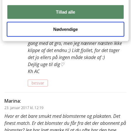
besvar
Tillad alle
Ann-Christine
:
24. januar 2017 kl. 11:11
Nødvendige
Det er SÅ fantastisk! Vores persille er også i fuld
gang med at gro, men jeg nænner næsten ikke
klippe af det endnu ;) Lidt fjollet, for det tager
det jo ellers på ingen måde skade af :)
Dejlig uge til dig♡
Kh AC
besvar
Marina
:
23. januar 2017 kl. 12:19
Hvor er det bare smukt med blomsterne og plakaten. Det
finest match. Er det blomster du får fra det der abonnent på
blomster? Jeg har lagt mærke til at du ofte har den type