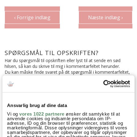
‹ Forrige indlæg
Næste indlæg ›
SPØRGSMÅL TIL OPSKRIFTEN?
Har du spørgsmål til opskriften eller lyst til at sende en sød
hilsen, så kan du skrive til mig i kommentarfeltet herunder.
Du kan måske finde svaret på dit spørgsmål i kommentarfeltet,
hvis det allerede er stillet og besvaret - eller du kan kigge på
denne side
, hvor jeg giver svar på mange 'ofte stillede
spørgsmål' til min opskrifter.
Ansvarlig brug af dine data
7 KOMMENTARER

Vi og
vores 1022 partnere
ønsker dit samtykke til at
anvende cookies og indsamle persondata om IP-
adresse, ID og din browser til præferencer, statistik og
marketingformål. Disse oplysninger videregives til vores
Sara
:
samarbejdspartnere, der opbevarer og tilgår oplysninger
på din enhed for at vise dig målrettede annoncer, levere