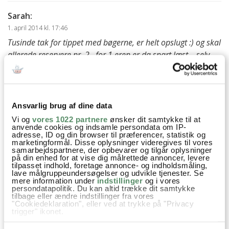
Sarah
:
1. april 2014 kl. 17:46
Tusinde tak for tippet med bøgerne, er helt opslugt :) og skal
allerede reservere nr. 2 , for 1 eren er da snart læst – selv
mens der røres i risengrøden kan der læses :)
Har du læst “Jordens Søjler” og “Uendelige Verden”? Hvis
ikke, så vil det også lige være noget for dig :)
Kh Sarah – der lige fik udvidet sin “To read” liste gevaldigt….
Ansvarlig brug af dine data
Vi og
vores 1022 partnere
ønsker dit samtykke til at
besvar
anvende cookies og indsamle persondata om IP-
adresse, ID og din browser til præferencer, statistik og
marketingformål. Disse oplysninger videregives til vores
Ann-Christine
:
samarbejdspartnere, der opbevarer og tilgår oplysninger
2. april 2014 kl. 11:06
på din enhed for at vise dig målrettede annoncer, levere
tilpasset indhold, foretage annonce- og indholdsmåling,
Hvor er det dejligt at høre!
lave målgruppeundersøgelser og udvikle tjenester. Se
mere information under
indstillinger
og i vores
Det er så skønt at dele gode læseoplevelser :) –
persondatapolitik. Du kan altid trække dit samtykke
og det er endnu mere fedt, når man falder over
tilbage eller ændre indstillinger fra vores
"Cookiedeklaration", eller ved at trykke på "Privacy
en ny god forfatter, som har så mange bøger
trigger" ikonet.
bag sig.
Hvis du tillader det, vil vi også gerne: