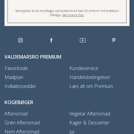
Samtykke til at modtage nyhedsbrevet kan til enhver tid trækkes
tilbage,
læs mere her
VALDEMARSRO PREMIUM
Favoritside
Kundeservice
Madplan
Handelsbetingelser
Indkøbsseddel
Læs alt om Premium
KOGEBØGER
Aftensmad
Vegetar Aftensmad
Grøn Aftensmad
Kager & Desserter
Nem Aftensmad
Jul