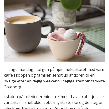
Tilbage mandag morgen på hjemmekontoret med varm
kaffe i koppen og familien sendt ud af døren til en
ny uge efter en dejlig weekend i dejlige stemningsfyldte
Göteborg.
I skålen på billedet er mine tre ‘must have’ købe-juleslik
varianter – snebolde, pebermyntestokke og den ægte
juleskum. Hvilke tre er jeres ‘must have’, når det