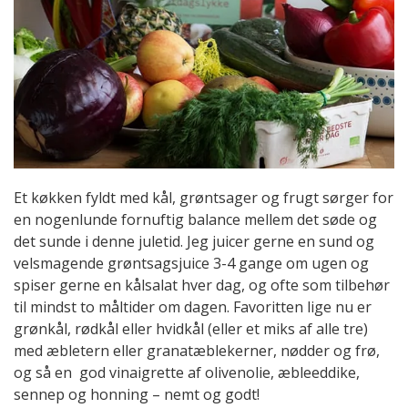
Et køkken fyldt med kål, grøntsager og frugt sørger for
en nogenlunde fornuftig balance mellem det søde og
det sunde i denne juletid. Jeg juicer gerne en sund og
velsmagende grøntsagsjuice 3-4 gange om ugen og
spiser gerne en kålsalat hver dag, og ofte som tilbehør
til mindst to måltider om dagen. Favoritten lige nu er
grønkål, rødkål eller hvidkål (eller et miks af alle tre)
med æbletern eller granatæblekerner, nødder og frø,
og så en god vinaigrette af olivenolie, æbleeddike,
sennep og honning – nemt og godt!