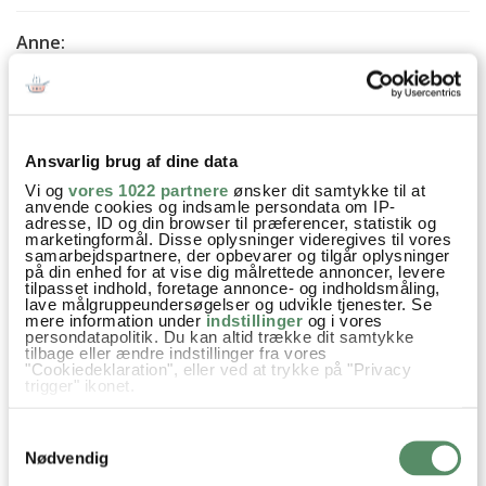
Anne
:
9. december 2014 kl. 12:41
Only 3 must haves for Christmas! A wooden star made by
my husband from a Panduro kit that is nearly 30 yrs old, a
visit to Birmingham to see BIrimingham Royal Ballet dance
Ansvarlig brug af dine data
their Nutcracker (magical) and a chance to go to the
Vi og
vores 1022 partnere
ønsker dit samtykke til at
German Xmas market there and TIME to do all the things I
anvende cookies og indsamle persondata om IP-
adresse, ID og din browser til præferencer, statistik og
need to do. For my teenager some Cloetta juleskum (not
marketingformål. Disse oplysninger videregives til vores
always easy to get here in UK) but a supermarket has them
samarbejdspartnere, der opbevarer og tilgår oplysninger
på din enhed for at vise dig målrettede annoncer, levere
online this year! God Jul!!!!
tilpasset indhold, foretage annonce- og indholdsmåling,
lave målgruppeundersøgelser og udvikle tjenester. Se
mere information under
indstillinger
og i vores
besvar
persondatapolitik. Du kan altid trække dit samtykke
tilbage eller ændre indstillinger fra vores
Ann-Christine
:
"Cookiedeklaration", eller ved at trykke på "Privacy
trigger" ikonet.
9. december 2014 kl. 19:55
Hvis du tillader det, vil vi også gerne:
Your tree musthaves for Christmas sounds
Samtykkevalg
Indsamle præcise oplysninger om din placering,
absolutely wonderful!
der kan være nøjagtig inden for få meter
Nødvendig
Identificere din enhed baseret på en scanning af
Merry christmas to you too :)