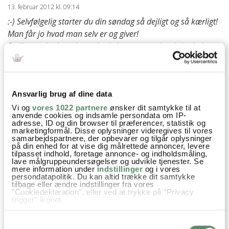
13. februar 2012 kl. 09:14
:-) Selvfølgelig starter du din søndag så dejligt og så kærligt!
Man får jo hvad man selv er og giver!
Dejlige er de dage, hvor vi selv bestemmer hvad de skal
indeholde.
besvar
Ansvarlig brug af dine data
Ann-Christine
:
Vi og
vores 1022 partnere
ønsker dit samtykke til at
13. februar 2012 kl. 09:52
anvende cookies og indsamle persondata om IP-
adresse, ID og din browser til præferencer, statistik og
Kram til dig min søde mor :)
marketingformål. Disse oplysninger videregives til vores
samarbejdspartnere, der opbevarer og tilgår oplysninger
besvar
på din enhed for at vise dig målrettede annoncer, levere
tilpasset indhold, foretage annonce- og indholdsmåling,
lave målgruppeundersøgelser og udvikle tjenester. Se
VIS ALLE 14 KOMMENTARER
mere information under
indstillinger
og i vores
persondatapolitik. Du kan altid trække dit samtykke
tilbage eller ændre indstillinger fra vores
"Cookiedeklaration", eller ved at trykke på "Privacy
trigger" ikonet.
Hvis du tillader det, vil vi også gerne:
Samtykkevalg
Indsamle præcise oplysninger om din placering,