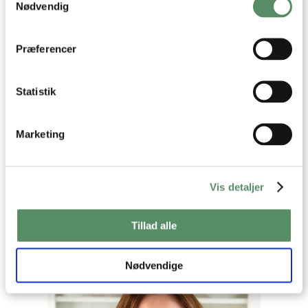
der kan være nøjagtig inden for få meter
Nødvendig
Identificere din enhed baseret på en scanning af
dens unikke karakteristika (fingerprinting)
Dine valg anvendes på hele websitet.
Præferencer
Statistik
Marketing
Din emailadresse vil ikke blive offentliggjort.
Vis detaljer
SEND
Tillad alle
Nødvendige