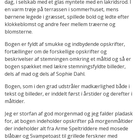
dag, i selskab med et glas myntete med en lakridsrod. I
en varm trøje på terrassen i sommerhuset, mens
børnene legede i græsset, spillede bold og ledte efter
klokkeblomst og andre feer mellem træerne og
blomsterne.
Bogen er fyldt af smukke og indbydende opskrifter,
fortællinger om de forskellige opskrifter og
beskrivelser af stemningen omkring et måltid og så er
bogen spækket med lækre stemningsfyldte billeder,
dels af mad og dels af Sophie Dahl.
Bogen, som i den grad udstråler madkærlighed både i
tekst og billeder, er inddelt først i årstider og derefter i
måltider.
Jeg er storfan af god morgenmad og jeg falder pladask
for, at bogen indeholder opskrifter på morgenmåltider
der indeholder alt fra Arme Speltriddere med mosede
blåbær og Svampetoast til grillede ferskner med