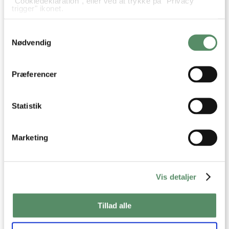
"Cookiedeklaration", eller ved at trykke på "Privacy
trigger" ikonet.
besvar
Hvis du tillader det, vil vi også gerne:
Samtykkevalg
Indsamle præcise oplysninger om din placering,
der kan være nøjagtig inden for få meter
Nødvendig
Identificere din enhed baseret på en scanning af
dens unikke karakteristika (fingerprinting)
Dine valg anvendes på hele websitet.
Præferencer
Statistik
Marketing
Vis detaljer
Din emailadresse vil ikke blive offentliggjort.
Tillad alle
SEND