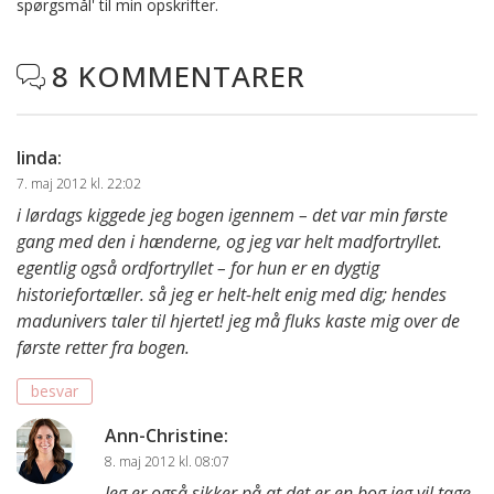
spørgsmål' til min opskrifter.
8 KOMMENTARER

linda
:
7. maj 2012 kl. 22:02
i lørdags kiggede jeg bogen igennem – det var min første
gang med den i hænderne, og jeg var helt madfortryllet.
egentlig også ordfortryllet – for hun er en dygtig
historiefortæller. så jeg er helt-helt enig med dig; hendes
madunivers taler til hjertet! jeg må fluks kaste mig over de
første retter fra bogen.
besvar
Ann-Christine
:
8. maj 2012 kl. 08:07
Jeg er også sikker på at det er en bog jeg vil tage