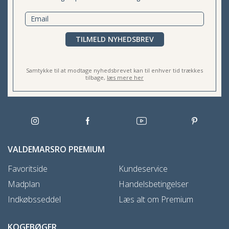
TILMELD NYHEDSBREV
Samtykke til at modtage nyhedsbrevet kan til enhver tid trækkes
tilbage,
læs mere her
VALDEMARSRO PREMIUM
Favoritside
Kundeservice
Madplan
Handelsbetingelser
Indkøbsseddel
Læs alt om Premium
KOGEBØGER