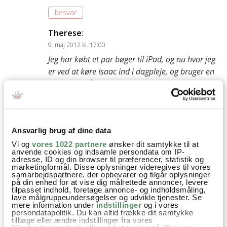
besvar
Therese
:
9. maj 2012 kl. 17:00
Jeg har købt et par bøger til iPad, og nu hvor jeg
er ved at køre Isaac ind i dagpleje, og bruger en
masse tid på café, er det ret smart at ha’ det
hele på iPad.
Der er også en Kindle/Amazon app, så man kan
købe engelske bøger, til engelske priser :-)
Ansvarlig brug af dine data
besvar
Vi og
vores 1022 partnere
ønsker dit samtykke til at
anvende cookies og indsamle persondata om IP-
adresse, ID og din browser til præferencer, statistik og
Ann-Christine
:
marketingformål. Disse oplysninger videregives til vores
9. maj 2012 kl. 21:45
samarbejdspartnere, der opbevarer og tilgår oplysninger
på din enhed for at vise dig målrettede annoncer, levere
Tak for tippet, Therese. Jeg vil prøve om jeg kan
tilpasset indhold, foretage annonce- og indholdsmåling,
lave målgruppeundersøgelser og udvikle tjenester. Se
blive bedre til at bruge den, det er da nemlig ret
mere information under
indstillinger
og i vores
smart. Jeg bruger pt mest iPhone og mac´en, så
persondatapolitik. Du kan altid trække dit samtykke
tilbage eller ændre indstillinger fra vores
har Martin sin iPad lidt i fred ;)