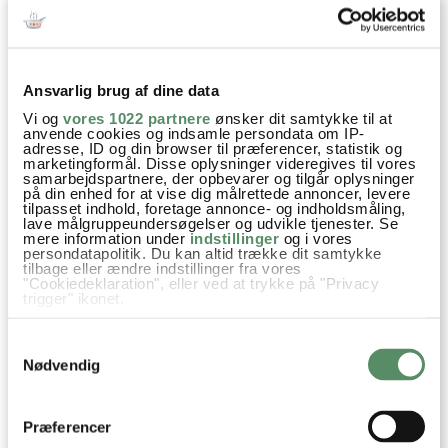
frosset. Det bliver ligesom grynet.
Det kunne være ret praktisk. Også til at tage med.
Mvh Kristoffer
Ansvarlig brug af dine data
Vi og
vores 1022 partnere
ønsker dit samtykke til at
besvar
anvende cookies og indsamle persondata om IP-
adresse, ID og din browser til præferencer, statistik og
Ann-Christine
:
marketingformål. Disse oplysninger videregives til vores
samarbejdspartnere, der opbevarer og tilgår oplysninger
10. november 2025 kl. 14:38
på din enhed for at vise dig målrettede annoncer, levere
tilpasset indhold, foretage annonce- og indholdsmåling,
Hej Kristoffer
lave målgruppeundersøgelser og udvikle tjenester. Se
Henkoge øllebrød? -det har jeg ikke prøvet. Du
mere information under
indstillinger
og i vores
persondatapolitik. Du kan altid trække dit samtykke
må endelig skrive igen her, hvis du
tilbage eller ændre indstillinger fra vores
"Cookiedeklaration", eller ved at trykke på "Privacy
eksperimenter med det og kommer frem til
trigger" ikonet.
noget godt og smart :)
Hvis du tillader det, vil vi også gerne:
Kh Ann-Christine
Samtykkevalg
Indsamle præcise oplysninger om din placering,
der kan være nøjagtig inden for få meter
Nødvendig
besvar
Identificere din enhed baseret på en scanning af
dens unikke karakteristika (fingerprinting)
Dine valg anvendes på hele websitet.
Præferencer
Karina Schaanning Wiedenhofer
: