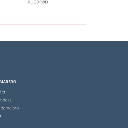
RUGBRØD
EMARSRO
ter
indeks
ldemarsro
t