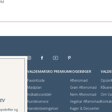
UM
VALDEMARSRO PREMIUM
KOGEBØGER
VALD
Favoritside
Aftensmad
Opskrif
Madplan
Grøn Aftensmad
Råvare
Indkøbsseddel
Nem Aftensmad
Om Va
ev
Kundeservice
Vegetar Aftensmad
Kontak
Handelsbetingelser
Kager & Desserter
opskrifter og