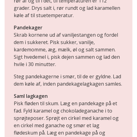
rør af og til i det, til temperaturen er 112
grader. Drys salt i, rør rundt og lad karamellen
køle af til stuetemperatur.
Pandekager
Skrab kornene ud af vaniljestangen og fordel
dem i sukkeret. Pisk sukker, vanilje,
kardemomme, æg, mælk, øl og salt sammen.
Sigt hvedemel i, pisk dejen sammen og lad den
hvile i 30 minutter.
Steg pandekagerne i smør, til de er gyldne. Lad
dem køle af, inden pandekagelagkagen samles.
Saml lagkagen
Pisk fløden til skum. Læg en pandekage på et
fad. Fyld karamel og chokoladeganache i to
sprøjteposer. Sprøjt en cirkel med karamel og
en cirkel med ganache og smør et lag
flødeskum på. Læg en pandekage på og