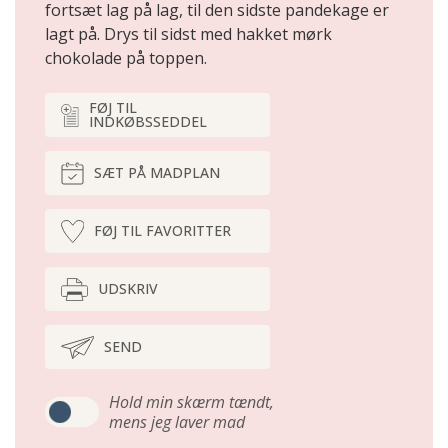
fortsæt lag på lag, til den sidste pandekage er
lagt på. Drys til sidst med hakket mørk
chokolade på toppen.
FØJ TIL
INDKØBSSEDDEL
SÆT PÅ MADPLAN
FØJ TIL FAVORITTER
UDSKRIV
SEND
Hold min skærm tændt,
mens jeg laver mad