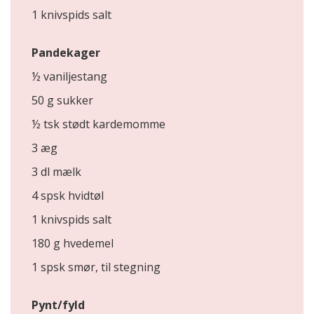
1 knivspids salt
Pandekager
½ vaniljestang
50 g sukker
½ tsk stødt kardemomme
3 æg
3 dl mælk
4 spsk hvidtøl
1 knivspids salt
180 g hvedemel
1 spsk smør, til stegning
Pynt/fyld