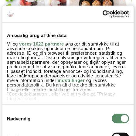
Ansvarlig brug af dine data
ETON MESS
ÆBLESKIVER
Vi og
vores 1022 partnere
ønsker dit samtykke til at
anvende cookies og indsamle persondata om IP-
adresse, ID og din browser til præferencer, statistik og
marketingformål. Disse oplysninger videregives til vores
samarbejdspartnere, der opbevarer og tilgår oplysninger
på din enhed for at vise dig målrettede annoncer, levere
Dessert
Festmad
Fødselsdag
Kager
tilpasset indhold, foretage annonce- og indholdsmåling,
lave målgruppeundersøgelser og udvikle tjenester. Se
Kager og søde sager
Lagkage
Opskrifter
Pandekager
mere information under
indstillinger
og i vores
persondatapolitik. Du kan altid trække dit samtykke
tilbage eller ændre indstillinger fra vores
piskefløde
Mørk Chokolade
Vanilje
Kardemomme
"Cookiedeklaration", eller ved at trykke på "Privacy
trigger" ikonet.
Hvidtøl
Hvedemel
Hvis du tillader det, vil vi også gerne:
Samtykkevalg
Indsamle præcise oplysninger om din placering,
der kan være nøjagtig inden for få meter
Nødvendig
Identificere din enhed baseret på en scanning af
dens unikke karakteristika (fingerprinting)
SPØRGSMÅL TIL OPSKRIFTEN?
Dine valg anvendes på hele websitet.