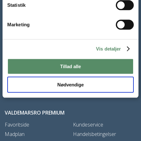
Tilmeld dig mit nyhedsbrev
Statistik
Gratis mail fra Valdemarsro hver lørdag. Alle de nye opskrifter
og inspiration til madlavning året rundt.
Marketing
TILMELD NYHEDSBREV
Vis detaljer
Samtykke til at modtage nyhedsbrevet kan til enhver tid trækkes
Tillad alle
tilbage,
læs mere her
Nødvendige
VALDEMARSRO PREMIUM
Favoritside
Kundeservice
Madplan
Handelsbetingelser