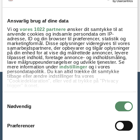
ESPRESSO MARTINI MED
Ansvarlig brug af dine data
SALTKARAMEL
Vi og
vores 1022 partnere
ønsker dit samtykke til at
anvende cookies og indsamle persondata om IP-
adresse, ID og din browser til præferencer, statistik og
marketingformål. Disse oplysninger videregives til vores
samarbejdspartnere, der opbevarer og tilgår oplysninger
på din enhed for at vise dig målrettede annoncer, levere
tilpasset indhold, foretage annonce- og indholdsmåling,
lave målgruppeundersøgelser og udvikle tjenester. Se
mere information under
indstillinger
og i vores
persondatapolitik. Du kan altid trække dit samtykke
tilbage eller ændre indstillinger fra vores
"Cookiedeklaration", eller ved at trykke på "Privacy
trigger" ikonet.
Hvis du tillader det, vil vi også gerne:
Samtykkevalg
Indsamle præcise oplysninger om din placering,
der kan være nøjagtig inden for få meter
Nødvendig
Identificere din enhed baseret på en scanning af
dens unikke karakteristika (fingerprinting)
Dine valg anvendes på hele websitet.
Præferencer