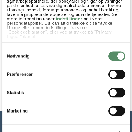
samarbejdspartnere, der opbevarer og tilgår oplysninger
på din enhed for at vise dig målrettede annoncer, levere
tilpasset indhold, foretage annonce- og indholdsmåling,
lave målgruppeundersøgelser og udvikle tjenester. Se
mere information under
indstillinger
og i vores
persondatapolitik. Du kan altid trække dit samtykke
tilbage eller ændre indstillinger fra vores
"Cookiedeklaration", eller ved at trykke på "Privacy
trigger" ikonet.
Hvis du tillader det, vil vi også gerne:
Samtykkevalg
Indsamle præcise oplysninger om din placering,
der kan være nøjagtig inden for få meter
Nødvendig
Identificere din enhed baseret på en scanning af
dens unikke karakteristika (fingerprinting)
STEGTE SILD
DILD SILD
Dine valg anvendes på hele websitet.
Præferencer
Statistik
Marketing