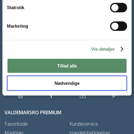
Tilmeld dig mit nyhedsbrev
Statistik
Gratis mail fra Valdemarsro hver lørdag. Alle de nye opskrifter
og inspiration til madlavning året rundt.
Marketing
TILMELD NYHEDSBREV
Vis detaljer
Tillad alle
Samtykke til at modtage nyhedsbrevet kan til enhver tid trækkes
tilbage,
læs mere her
Nødvendige
VALDEMARSRO PREMIUM
Favoritside
Kundeservice
Madplan
Handelsbetingelser