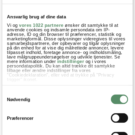
Nu er jeg gået i gang. Hvornår skal skallen bruges?
Har taget chancen og revet den ned sammen med det
Ansvarlig brug af dine data
andet. 😃
Vi og
vores 1022 partnere
ønsker dit samtykke til at
anvende cookies og indsamle persondata om IP-
besvar
adresse, ID og din browser til præferencer, statistik og
marketingformål. Disse oplysninger videregives til vores
Ann-Christine
:
samarbejdspartnere, der opbevarer og tilgår oplysninger
på din enhed for at vise dig målrettede annoncer, levere
7. december 2025 kl. 16:45
tilpasset indhold, foretage annonce- og indholdsmåling,
lave målgruppeundersøgelser og udvikle tjenester. Se
Hej Winnie
mere information under
indstillinger
og i vores
persondatapolitik. Du kan altid trække dit samtykke
Det er så fint! Den skal også bare i lagen – det er
tilbage eller ændre indstillinger fra vores
opdateret nu.
"Cookiedeklaration", eller ved at trykke på "Privacy
trigger" ikonet.
God fornøjelse og glædelig jul
Kh Ann-Christine
Hvis du tillader det, vil vi også gerne:
Samtykkevalg
Indsamle præcise oplysninger om din placering,
der kan være nøjagtig inden for få meter
Nødvendig
besvar
Identificere din enhed baseret på en scanning af
dens unikke karakteristika (fingerprinting)
Dine valg anvendes på hele websitet.
vibeke aggerholm
:
Præferencer
26. november 2025 kl. 10:15
Hej Valdemarsro