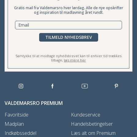
Gratis mail fra Valdemarsro hver lørdag. Alle de nye opskrifter
og inspiration til madlavning året rundt.
TILMELD NYHEDSBREV
Samtykke til at modtage nyhedsbrevet kan til enhver tid trækkes
tilbage,
læs mere her
VALDEMARSRO PREMIUM
Favoritside
Kundeservice
Madplan
Handelsbetingelser
Indkøbsseddel
Læs alt om Premium