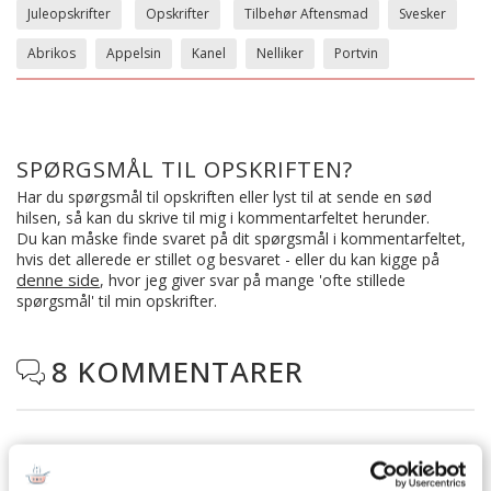
Juleopskrifter
Opskrifter
Tilbehør Aftensmad
Svesker
Abrikos
Appelsin
Kanel
Nelliker
Portvin
SPØRGSMÅL TIL OPSKRIFTEN?
Har du spørgsmål til opskriften eller lyst til at sende en sød
hilsen, så kan du skrive til mig i kommentarfeltet herunder.
Du kan måske finde svaret på dit spørgsmål i kommentarfeltet,
hvis det allerede er stillet og besvaret - eller du kan kigge på
denne side
, hvor jeg giver svar på mange 'ofte stillede
spørgsmål' til min opskrifter.
8 KOMMENTARER

Winnie
:
6. december 2025 kl. 11:32