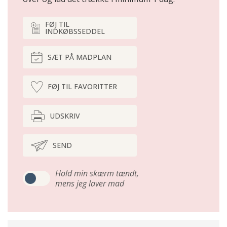
FØJ TIL
INDKØBSSEDDEL
SÆT PÅ MADPLAN
FØJ TIL FAVORITTER
UDSKRIV
SEND
Hold min skærm tændt,
mens jeg laver mad