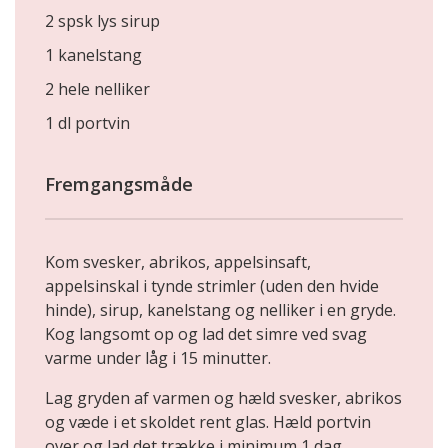
2 spsk lys sirup
1 kanelstang
2 hele nelliker
1 dl portvin
Fremgangsmåde
Kom svesker, abrikos, appelsinsaft,
appelsinskal i tynde strimler (uden den hvide
hinde), sirup, kanelstang og nelliker i en gryde.
Kog langsomt op og lad det simre ved svag
varme under låg i 15 minutter.
Lag gryden af varmen og hæld svesker, abrikos
og væde i et skoldet rent glas. Hæld portvin
over og lad det trække i minimum 1 dag.