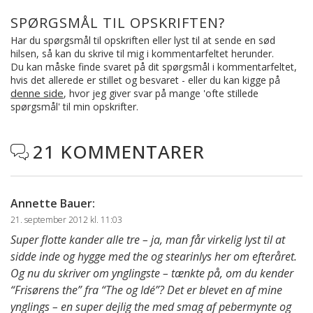
SPØRGSMÅL TIL OPSKRIFTEN?
Har du spørgsmål til opskriften eller lyst til at sende en sød
hilsen, så kan du skrive til mig i kommentarfeltet herunder.
Du kan måske finde svaret på dit spørgsmål i kommentarfeltet,
hvis det allerede er stillet og besvaret - eller du kan kigge på
denne side
, hvor jeg giver svar på mange 'ofte stillede
spørgsmål' til min opskrifter.
21 KOMMENTARER

Annette Bauer
:
21. september 2012 kl. 11:03
Super flotte kander alle tre – ja, man får virkelig lyst til at
sidde inde og hygge med the og stearinlys her om efteråret.
Og nu du skriver om ynglingste – tænkte på, om du kender
“Frisørens the” fra “The og Idé”? Det er blevet en af mine
ynglings – en super dejlig the med smag af pebermynte og