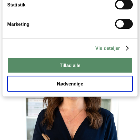
Din emailadresse vil ikke blive offentliggjort.
Statistik
SEND
Marketing
Vis detaljer
Tillad alle
Nødvendige