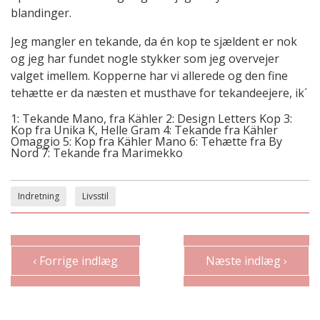
blandinger.
Jeg mangler en tekande, da én kop te sjældent er nok
og jeg har fundet nogle stykker som jeg overvejer
valget imellem. Kopperne har vi allerede og den fine
tehætte er da næsten et musthave for tekandeejere, ik´
1: Tekande Mano, fra Kähler 2: Design Letters Kop 3:
Kop fra Unika K, Helle Gram 4: Tekande fra Kähler
Omaggio 5: Kop fra Kähler Mano 6: Tehætte fra By
Nord 7: Tekande fra Marimekko
Indretning
Livsstil
‹ Forrige indlæg
Næste indlæg ›