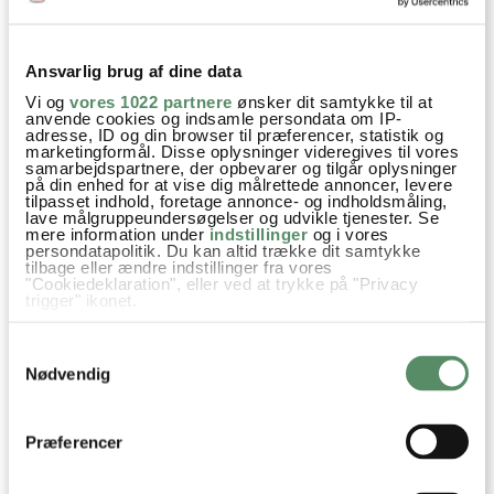
Den er også virkelig fin!
besvar
Ansvarlig brug af dine data
VIS ALLE 21 KOMMENTARER
Vi og
vores 1022 partnere
ønsker dit samtykke til at
anvende cookies og indsamle persondata om IP-
adresse, ID og din browser til præferencer, statistik og
marketingformål. Disse oplysninger videregives til vores
samarbejdspartnere, der opbevarer og tilgår oplysninger
på din enhed for at vise dig målrettede annoncer, levere
tilpasset indhold, foretage annonce- og indholdsmåling,
lave målgruppeundersøgelser og udvikle tjenester. Se
mere information under
indstillinger
og i vores
persondatapolitik. Du kan altid trække dit samtykke
tilbage eller ændre indstillinger fra vores
"Cookiedeklaration", eller ved at trykke på "Privacy
trigger" ikonet.
Hvis du tillader det, vil vi også gerne:
Samtykkevalg
Indsamle præcise oplysninger om din placering,
der kan være nøjagtig inden for få meter
Nødvendig
Identificere din enhed baseret på en scanning af
dens unikke karakteristika (fingerprinting)
Dine valg anvendes på hele websitet.
Præferencer