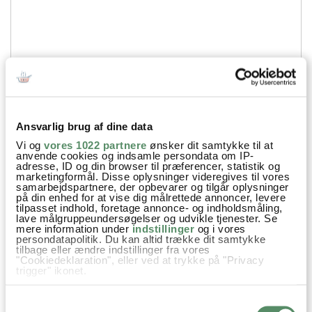
Ansvarlig brug af dine data
Vi og
vores 1022 partnere
ønsker dit samtykke til at
anvende cookies og indsamle persondata om IP-
adresse, ID og din browser til præferencer, statistik og
Din emailadresse vil ikke blive offentliggjort.
marketingformål. Disse oplysninger videregives til vores
samarbejdspartnere, der opbevarer og tilgår oplysninger
SEND
på din enhed for at vise dig målrettede annoncer, levere
tilpasset indhold, foretage annonce- og indholdsmåling,
lave målgruppeundersøgelser og udvikle tjenester. Se
mere information under
indstillinger
og i vores
persondatapolitik. Du kan altid trække dit samtykke
tilbage eller ændre indstillinger fra vores
"Cookiedeklaration", eller ved at trykke på "Privacy
trigger" ikonet.
Hvis du tillader det, vil vi også gerne:
Samtykkevalg
Indsamle præcise oplysninger om din placering,