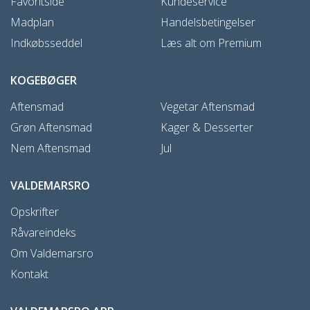
Favoritside
Kundeservice
Madplan
Handelsbetingelser
Indkøbsseddel
Læs alt om Premium
KOGEBØGER
Aftensmad
Vegetar Aftensmad
Grøn Aftensmad
Kager & Desserter
Nem Aftensmad
Jul
VALDEMARSRO
Opskrifter
Råvareindeks
Om Valdemarsro
Kontakt