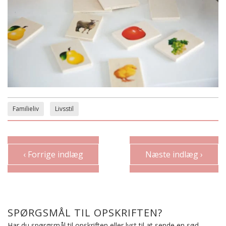
Familieliv
Livsstil
‹ Forrige indlæg
Næste indlæg ›
SPØRGSMÅL TIL OPSKRIFTEN?
Har du spørgsmål til opskriften eller lyst til at sende en sød