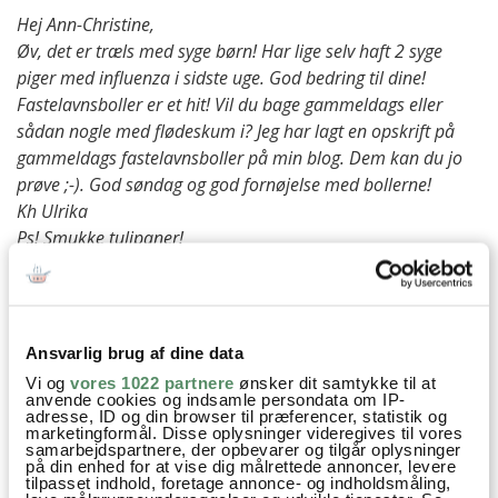
Hej Ann-Christine,
Øv, det er træls med syge børn! Har lige selv haft 2 syge
piger med influenza i sidste uge. God bedring til dine!
Fastelavnsboller er et hit! Vil du bage gammeldags eller
sådan nogle med flødeskum i? Jeg har lagt en opskrift på
gammeldags fastelavnsboller på min blog. Dem kan du jo
prøve ;-). God søndag og god fornøjelse med bollerne!
Kh Ulrika
Ps! Smukke tulipaner!
besvar
Ann-Christine
:
Ansvarlig brug af dine data
3. februar 2013 kl. 10:27
Tak! De har det heldigvis lidt bedre her til
Vi og
vores 1022 partnere
ønsker dit samtykke til at
anvende cookies og indsamle persondata om IP-
morgen, så forhåbentlig skal der kun en
adresse, ID og din browser til præferencer, statistik og
marketingformål. Disse oplysninger videregives til vores
weekend til at komme over det! Dem jeg har i
samarbejdspartnere, der opbevarer og tilgår oplysninger
tankerne minder om de gammeldags, jeg har
på din enhed for at vise dig målrettede annoncer, levere
tilpasset indhold, foretage annonce- og indholdsmåling,
allerede næsten på plads hvad jeg vil fylde i dem