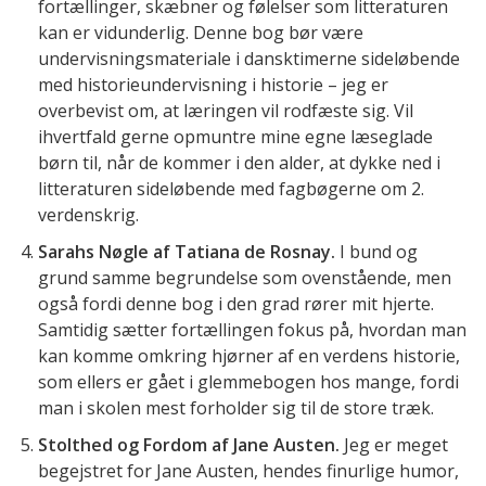
fortællinger, skæbner og følelser som litteraturen
kan er vidunderlig. Denne bog bør være
undervisningsmateriale i dansktimerne sideløbende
med historieundervisning i historie – jeg er
overbevist om, at læringen vil rodfæste sig. Vil
ihvertfald gerne opmuntre mine egne læseglade
børn til, når de kommer i den alder, at dykke ned i
litteraturen sideløbende med fagbøgerne om 2.
verdenskrig.
Sarahs Nøgle af Tatiana de Rosnay.
I bund og
grund samme begrundelse som ovenstående, men
også fordi denne bog i den grad rører mit hjerte.
Samtidig sætter fortællingen fokus på, hvordan man
kan komme omkring hjørner af en verdens historie,
som ellers er gået i glemmebogen hos mange, fordi
man i skolen mest forholder sig til de store træk.
Stolthed og Fordom af Jane Austen.
Jeg er meget
begejstret for Jane Austen, hendes finurlige humor,