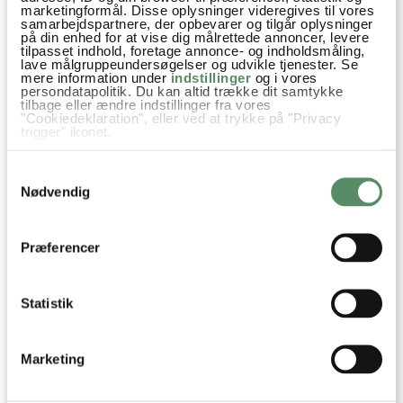
bøgerne er modige, seje, selvstændige, fantasifulde,
marketingformål. Disse oplysninger videregives til vores
samarbejdspartnere, der opbevarer og tilgår oplysninger
sjove og særlige. De er helt klart et forbillede og til
på din enhed for at vise dig målrettede annoncer, levere
tilpasset indhold, foretage annonce- og indholdsmåling,
stor inspiration.
lave målgruppeundersøgelser og udvikle tjenester. Se
mere information under
indstillinger
og i vores
Nu kunne det være mægtigt sjovt, hvis I ville tage
persondatapolitik. Du kan altid trække dit samtykke
tilbage eller ændre indstillinger fra vores
udfordringen op og i kommentarfeltet, lave en liste med de
"Cookiedeklaration", eller ved at trykke på "Privacy
10 bedste bøger, som I nogensinde har læst og meget
trigger" ikonet.
gerne blot de 10 bøger der falder jer først ind at nævne …
Hvis du tillader det, vil vi også gerne:
Samtykkevalg
Indsamle præcise oplysninger om din placering,
der kan være nøjagtig inden for få meter
Nødvendig
Identificere din enhed baseret på en scanning af
dens unikke karakteristika (fingerprinting)
Dine valg anvendes på hele websitet.
Præferencer
Statistik
Marketing