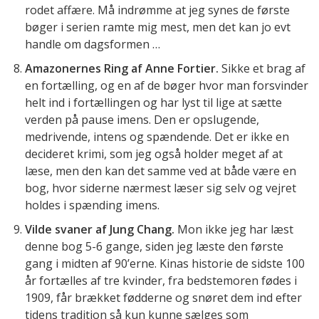
rodet affære. Må indrømme at jeg synes de første
bøger i serien ramte mig mest, men det kan jo evt
handle om dagsformen …
Amazonernes Ring af Anne Fortier.
Sikke et brag af
en fortælling, og en af de bøger hvor man forsvinder
helt ind i fortællingen og har lyst til lige at sætte
verden på pause imens. Den er opslugende,
medrivende, intens og spændende. Det er ikke en
decideret krimi, som jeg også holder meget af at
læse, men den kan det samme ved at både være en
bog, hvor siderne nærmest læser sig selv og vejret
holdes i spænding imens.
Vilde svaner af Jung Chang.
Mon ikke jeg har læst
denne bog 5-6 gange, siden jeg læste den første
gang i midten af 90’erne. Kinas historie de sidste 100
år fortælles af tre kvinder, fra bedstemoren fødes i
1909, får brækket fødderne og snøret dem ind efter
tidens tradition så kun kunne sælges som