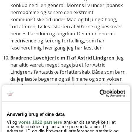
konkubine til en general. Morens liv under japansk
herredømme og senere den ekstremt
kommunistiske tid under Mao og til Jung Chang,
forfatteren, fødes i starten af 50’erne og beskriver
hendes barndom og ungdom. Det er en enormt
medrivende og lærerig fortælling, som har
fascineret mig hver gang jeg har læst den.
Brødrene Løvehjerte m.fl af Astrid Lindgren.
Jeg
har altid været, meget begejstret for Astrid
Lindgrens fantastiske forfatterskab. Både som barn,
da jeg læste bøgerne og så filmene og som voksen
hvor jeg sammen med mine børn har nydt at læse
alle bøgerne højt og se filmene sammen med dem.
Pippi Langstrømpe, Emil fra Lønneberg, de søde
børn i Bulderby, Karl og Jonathan Løves kamp for
frihed i Nangijala og den enormt sørgmodige triste
Ansvarlig brug af dine data
historie om et barns død, der fortælles så fint og
Vi og
vores 1022 partnere
ønsker dit samtykke til at
anvende cookies og indsamle persondata om IP-
modigt i børnehøjde. Astrid Lindgrens børn i
adresse, ID og din browser til præferencer, statistik og