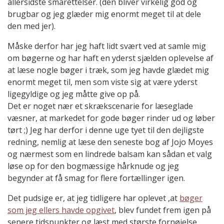
allersidste smårettelser. (den bliver virkelig god og
brugbar og jeg glæder mig enormt meget til at dele
den med jer).
Måske derfor har jeg haft lidt svært ved at samle mig
om bøgerne og har haft en yderst sjælden oplevelse af
at læse nogle bøger i træk, som jeg havde glædet mig
enormt meget til, men som viste sig at være yderst
ligegyldige og jeg måtte give op på.
Det er noget nær et skrækscenarie for læseglade
væsner, at markedet for gode bøger rinder ud og løber
tørt ;) Jeg har derfor i denne uge tyet til den dejligste
redning, nemlig at læse den seneste bog af Jojo Moyes
og nærmest som en lindrede balsam kan sådan et valg
løse op for den bogmæssige hårknude og jeg
begynder at få smag for flere fortællinger igen.
Det pudsige er, at jeg tidligere har oplevet ,at
bøger
som jeg ellers havde opgivet
, blev fundet frem igen på
senere tidspunkter og læst med største fornøjelse.