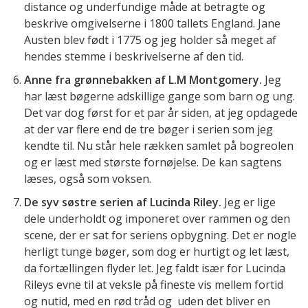
distance og underfundige måde at betragte og
beskrive omgivelserne i 1800 tallets England. Jane
Austen blev født i 1775 og jeg holder så meget af
hendes stemme i beskrivelserne af den tid.
Anne fra grønnebakken af L.M Montgomery.
Jeg
har læst bøgerne adskillige gange som barn og ung.
Det var dog først for et par år siden, at jeg opdagede
at der var flere end de tre bøger i serien som jeg
kendte til. Nu står hele rækken samlet på bogreolen
og er læst med største fornøjelse. De kan sagtens
læses, også som voksen.
De syv søstre serien af Lucinda Riley.
Jeg er lige
dele underholdt og imponeret over rammen og den
scene, der er sat for seriens opbygning. Det er nogle
herligt tunge bøger, som dog er hurtigt og let læst,
da fortællingen flyder let. Jeg faldt især for Lucinda
Rileys evne til at veksle på fineste vis mellem fortid
og nutid, med en rød tråd og uden det bliver en