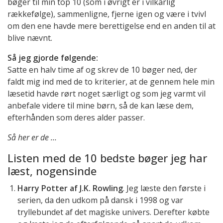
bøger til min top 10 (som i øvrigt er i vilkårlig
rækkefølge), sammenligne, fjerne igen og være i tvivl
om den ene havde mere berettigelse end en anden til at
blive nævnt.
Så jeg gjorde følgende:
Satte en halv time af og skrev de 10 bøger ned, der
faldt mig ind med de to kriterier, at de gennem hele min
læsetid havde rørt noget særligt og som jeg varmt vil
anbefale videre til mine børn, så de kan læse dem,
efterhånden som deres alder passer.
Så her er de …
Listen med de 10 bedste bøger jeg har
læst, nogensinde
Harry Potter af J.K. Rowling
. Jeg læste den første i
serien, da den udkom på dansk i 1998 og var
tryllebundet af det magiske univers. Derefter købte