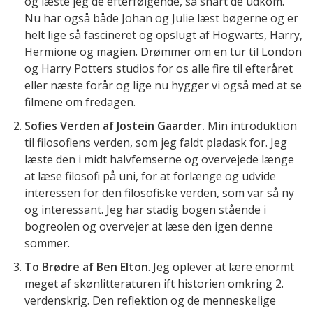
og læste jeg de efterfølgende, så snart de udkom.
Nu har også både Johan og Julie læst bøgerne og er
helt lige så fascineret og opslugt af Hogwarts, Harry,
Hermione og magien. Drømmer om en tur til London
og Harry Potters studios for os alle fire til efteråret
eller næste forår og lige nu hygger vi også med at se
filmene om fredagen.
Sofies Verden af Jostein Gaarder.
Min introduktion
til filosofiens verden, som jeg faldt pladask for. Jeg
læste den i midt halvfemserne og overvejede længe
at læse filosofi på uni, for at forlænge og udvide
interessen for den filosofiske verden, som var så ny
og interessant. Jeg har stadig bogen stående i
bogreolen og overvejer at læse den igen denne
sommer.
To Brødre af Ben Elton
. Jeg oplever at lære enormt
meget af skønlitteraturen ift historien omkring 2.
verdenskrig. Den reflektion og de menneskelige