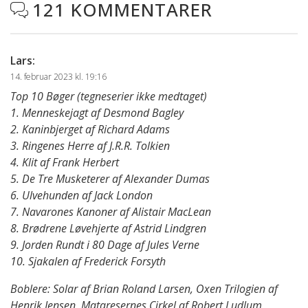
121 KOMMENTARER

Lars
:
14. februar 2023 kl. 19:16
Top 10 Bøger (tegneserier ikke medtaget)
1. Menneskejagt af Desmond Bagley
2. Kaninbjerget af Richard Adams
3. Ringenes Herre af J.R.R. Tolkien
4. Klit af Frank Herbert
5. De Tre Musketerer af Alexander Dumas
6. Ulvehunden af Jack London
7. Navarones Kanoner af Alistair MacLean
8. Brødrene Løvehjerte af Astrid Lindgren
9. Jorden Rundt i 80 Dage af Jules Verne
10. Sjakalen af Frederick Forsyth
Boblere: Solar af Brian Roland Larsen, Oxen Trilogien af
Henrik Jensen, Mataresernes Cirkel af Robert Ludlum,