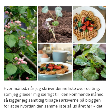
Hver måned, når jeg skriver denne liste over de ting,
som jeg glæder mig særligt til i den kommende måned,
så kigger jeg samtidig tilbage i arkiverne på bloggen
for at se hvordan den samme liste så ud året før – det