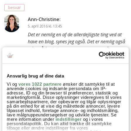
besvar
Ann-Christine
:
5. april 2016 kl. 13:45
Det er nemlig en af de allerdejligste ting ved at
have en blog, synes jeg også. Det er nemlig også
min måde at stoppe op og gemme særlige
øjeblikke.
Jeg synes du laver så skønne og inspirerende
månedlige lister :) Og er glad for at du deler!
Ansvarlig brug af dine data
Kh Ann-Christine
Vi og
vores 1022 partnere
ønsker dit samtykke til at
besvar
anvende cookies og indsamle persondata om IP-
adresse, ID og din browser til præferencer, statistik og
marketingformål. Disse oplysninger videregives til vores
Sine Løkke
:
samarbejdspartnere, der opbevarer og tilgår oplysninger
på din enhed for at vise dig målrettede annoncer, levere
5. april 2016 kl. 20:27
tilpasset indhold, foretage annonce- og indholdsmåling,
Det er jeg glad for at høre :-) Det er skønt at
lave målgruppeundersøgelser og udvikle tjenester. Se
mere information under
indstillinger
og i vores
kunne ‘give lidt igen’.
persondatapolitik. Du kan altid trække dit samtykke
tilbage eller ændre indstillinger fra vores