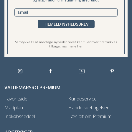
og inspiration til madlavning året rundt.
TILMELD NYHEDSBREV
Samtykke til at modtage nyhedsbrevet kan til enhver tid trækkes
tilbage,
læs mere her
VALDEMARSRO PREMIUM
Favoritside
Kundeservice
Madplan
Handelsbetingelser
Indkøbsseddel
Læs alt om Premium