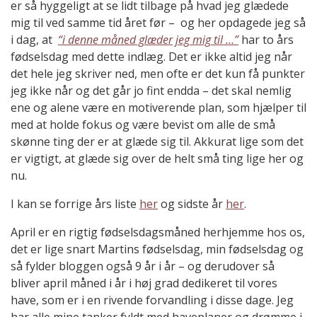
er så hyggeligt at se lidt tilbage på hvad jeg glædede
mig til ved samme tid året før – og her opdagede jeg så
i dag, at
“i denne måned glæder jeg mig til …”
har to års
fødselsdag med dette indlæg. Det er ikke altid jeg når
det hele jeg skriver ned, men ofte er det kun få punkter
jeg ikke når og det går jo fint endda – det skal nemlig
ene og alene være en motiverende plan, som hjælper til
med at holde fokus og være bevist om alle de små
skønne ting der er at glæde sig til. Akkurat lige som det
er vigtigt, at glæde sig over de helt små ting lige her og
nu.
I kan se forrige års liste
her
og sidste år
her
.
April er en rigtig fødselsdagsmåned herhjemme hos os,
det er lige snart Martins fødselsdag, min fødselsdag og
så fylder bloggen også 9 år i år – og derudover så
bliver april måned i år i høj grad dedikeret til vores
have, som er i en rivende forvandling i disse dage. Jeg
har alle mine tanker fyldt med haveplaner og drømme i