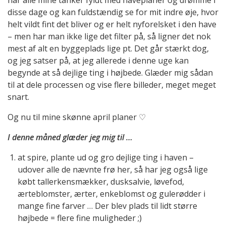
disse dage og kan fuldstændig se for mit indre øje, hvor
helt vildt fint det bliver og er helt nyforelsket i den have
– men har man ikke lige det filter på, så ligner det nok
mest af alt en byggeplads lige pt. Det går stærkt dog,
og jeg satser på, at jeg allerede i denne uge kan
begynde at så dejlige ting i højbede. Glæder mig sådan
til at dele processen og vise flere billeder, meget meget
snart.
Og nu til mine skønne april planer ♡
I denne måned glæder jeg mig til …
at spire, plante ud og gro dejlige ting i haven –
udover alle de nævnte frø her, så har jeg også lige
købt tallerkensmækker, dusksalvie, løvefod,
ærteblomster, ærter, enkeblomst og gulerødder i
mange fine farver … Der blev plads til lidt større
højbede = flere fine muligheder ;)