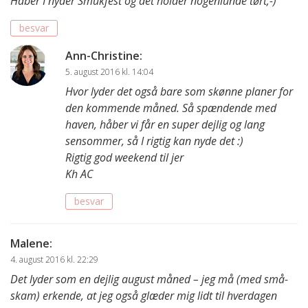
Håber I nyder Smukfest og det holder nogenlunde tørt;-)
besvar
Ann-Christine
:
5. august 2016 kl. 14:04
Hvor lyder det også bare som skønne planer for
den kommende måned. Så spændende med
haven, håber vi får en super dejlig og lang
sensommer, så I rigtig kan nyde det :)
Rigtig god weekend til jer
Kh AC
besvar
Malene
:
4. august 2016 kl. 22:29
Det lyder som en dejlig august måned – jeg må (med små-
skam) erkende, at jeg også glæder mig lidt til hverdagen