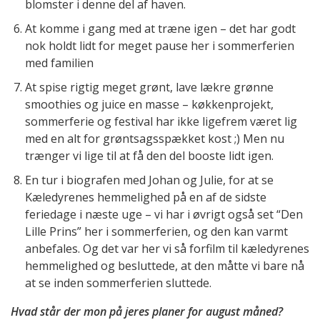
blomster i denne del af haven.
At komme i gang med at træne igen – det har godt
nok holdt lidt for meget pause her i sommerferien
med familien
At spise rigtig meget grønt, lave lækre grønne
smoothies og juice en masse – køkkenprojekt,
sommerferie og festival har ikke ligefrem været lig
med en alt for grøntsagsspækket kost ;) Men nu
trænger vi lige til at få den del booste lidt igen.
En tur i biografen med Johan og Julie, for at se
Kæledyrenes hemmelighed på en af de sidste
feriedage i næste uge – vi har i øvrigt også set “Den
Lille Prins” her i sommerferien, og den kan varmt
anbefales. Og det var her vi så forfilm til kæledyrenes
hemmelighed og besluttede, at den måtte vi bare nå
at se inden sommerferien sluttede.
Hvad står der mon på jeres planer for august måned?