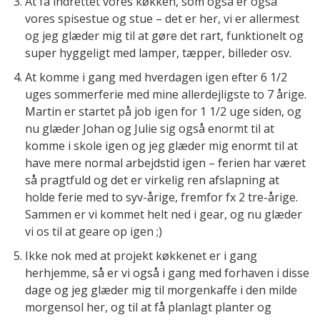
At få indrettet vores køkken, som også er også
vores spisestue og stue – det er her, vi er allermest
og jeg glæder mig til at gøre det rart, funktionelt og
super hyggeligt med lamper, tæpper, billeder osv.
At komme i gang med hverdagen igen efter 6 1/2
uges sommerferie med mine allerdejligste to 7 årige.
Martin er startet på job igen for 1 1/2 uge siden, og
nu glæder Johan og Julie sig også enormt til at
komme i skole igen og jeg glæder mig enormt til at
have mere normal arbejdstid igen – ferien har været
så pragtfuld og det er virkelig ren afslapning at
holde ferie med to syv-årige, fremfor fx 2 tre-årige.
Sammen er vi kommet helt ned i gear, og nu glæder
vi os til at geare op igen ;)
Ikke nok med at projekt køkkenet er i gang
herhjemme, så er vi også i gang med forhaven i disse
dage og jeg glæder mig til morgenkaffe i den milde
morgensol her, og til at få planlagt planter og