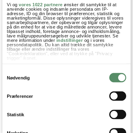
besvar
Vi og
vores 1022 partnere
ønsker dit samtykke til at
anvende cookies og indsamle persondata om IP-
adresse, ID og din browser til præferencer, statistik og
Ann-Christine
:
marketingformål. Disse oplysninger videregives til vores
samarbejdspartnere, der opbevarer og tilgår oplysninger
5. august 2016 kl. 14:02
på din enhed for at vise dig målrettede annoncer, levere
Det kan jeg altså sagtens forstå – det er så
tilpasset indhold, foretage annonce- og indholdsmåling,
lave målgruppeundersøgelser og udvikle tjenester. Se
hårdt, når de lige kommer ind i en dum vane
mere information under
indstillinger
og i vores
persondatapolitik. Du kan altid trække dit samtykke
med at skændtes for meget! Så er det nemlig tit
tilbage eller ændre indstillinger fra vores
godt med et sceneskift af en eller anden slags ;)
"Cookiedeklaration", eller ved at trykke på "Privacy
trigger" ikonet.
Og jubii, nu glæder jeg mig endnu mere til at se
den film sammen med Johan og Julie. Det bliver
Hvis du tillader det, vil vi også gerne:
Samtykkevalg
Indsamle præcise oplysninger om din placering,
skægt!
der kan være nøjagtig inden for få meter
Nødvendig
Ha´ en skøn weekend
Identificere din enhed baseret på en scanning af
dens unikke karakteristika (fingerprinting)
Kh AC
Dine valg anvendes på hele websitet.
Præferencer
besvar
Statistik
Marianne
:
4. august 2016 kl. 14:39
Marketing