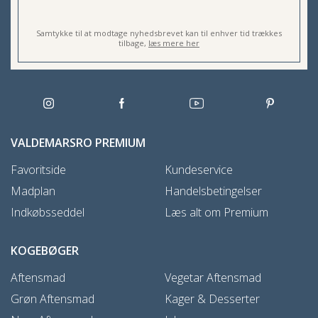
Samtykke til at modtage nyhedsbrevet kan til enhver tid trækkes
tilbage,
læs mere her
VALDEMARSRO PREMIUM
Favoritside
Kundeservice
Madplan
Handelsbetingelser
Indkøbsseddel
Læs alt om Premium
KOGEBØGER
Aftensmad
Vegetar Aftensmad
Grøn Aftensmad
Kager & Desserter