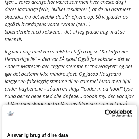
igen… vores drenge har været sammen hver eneste dag i
deres laaaange ferie, hvilket resulterer i, at de nu nærmest
skændes fra det øjeblik de slår øjnene op. Så vi glæder os
også til hverdagens vante rytmer igen :-)
Spændende med køkkenet, det vil jeg glæde mig til at se
mere til.
Jeg var i dag med vores ældste i biffen og se “Kæledyrenes
Hemmelige liv” – den var SÅ sjov!! Også for voksne – det er
Anders Mattesen der lægger stemme til “hoveddyret” og det
gør det bestemt ikke mindre sjovt. Og Jacob Haugaard
lægger en fabelagtig stemme til en gammel hund med hjul
under bagbenene – sådan en slags “leader in da hood” type
hund der er nede med alle de fede… ooooh my, den var sjov
:-) Men med skaberne fra Minions filmene er der vel også
garanti for succes ;-)
Håber ikke i regner helt væk i Smukfesten.
/Malene
Ansvarlig brug af dine data