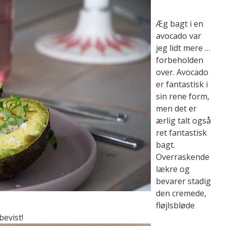
Æg bagt i en
avocado var
jeg lidt mere …
forbeholden
over. Avocado
er fantastisk i
sin rene form,
men det er
ærlig talt også
ret fantastisk
bagt.
Overraskende
lækre og
bevarer stadig
den cremede,
fløjlsbløde
bevist!