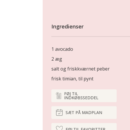
Ingredienser
1 avocado
2 æg
salt og friskkværnet peber
frisk timian, til pynt
FØJ TIL
INDKØBSSEDDEL
SÆT PÅ MADPLAN
FØJ TIL FAVORITTER