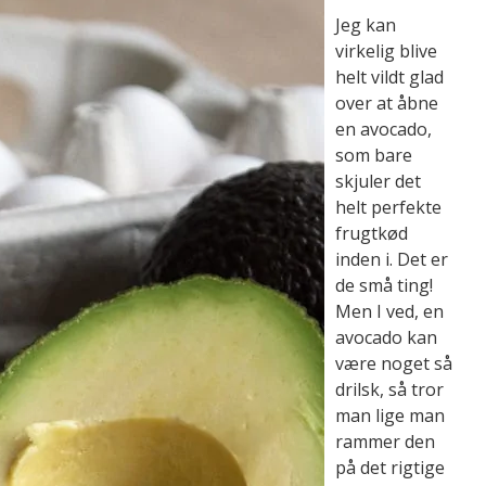
Jeg kan
virkelig blive
helt vildt glad
over at åbne
en avocado,
som bare
skjuler det
helt perfekte
frugtkød
inden i. Det er
de små ting!
Men I ved, en
avocado kan
være noget så
drilsk, så tror
man lige man
rammer den
på det rigtige