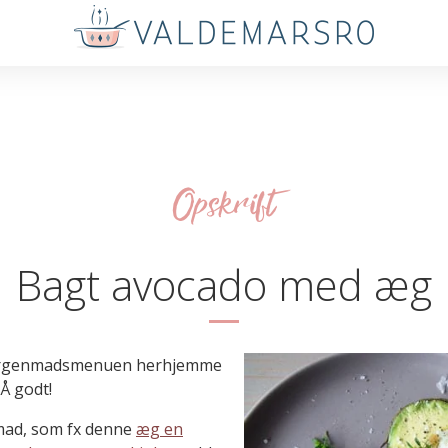
Opskrift
Bagt avocado med æg
morgenmadsmenuen herhjemme
Å godt!
nmad, som fx denne
æg en