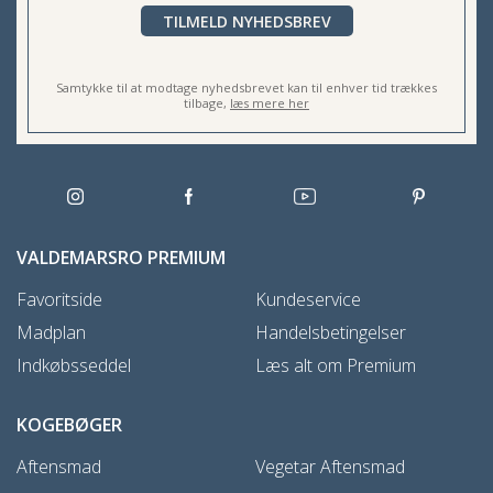
TILMELD NYHEDSBREV
Samtykke til at modtage nyhedsbrevet kan til enhver tid trækkes
tilbage,
læs mere her
VALDEMARSRO PREMIUM
Favoritside
Kundeservice
Madplan
Handelsbetingelser
Indkøbsseddel
Læs alt om Premium
KOGEBØGER
Aftensmad
Vegetar Aftensmad