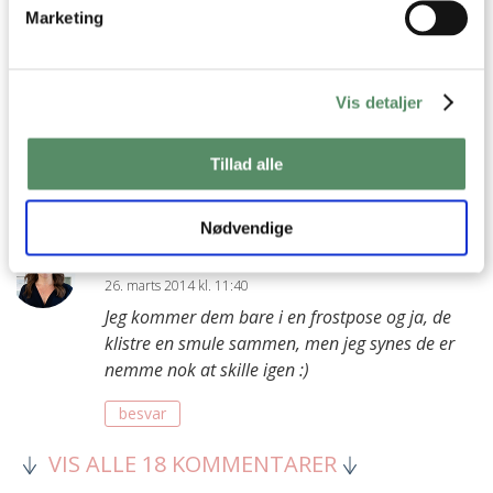
Marketing
Birgitte
:
25. marts 2014 kl. 17:29
Vis detaljer
Hvordan fryses de ned altså hvad putter i dem i?? De klister
vel sammen hvis de bare ligger i en bøtte eller pose :-) vil
Tillad alle
gerne prøve dem nemlig
besvar
Nødvendige
Ann-Christine
:
26. marts 2014 kl. 11:40
Jeg kommer dem bare i en frostpose og ja, de
klistre en smule sammen, men jeg synes de er
nemme nok at skille igen :)
besvar
VIS ALLE 18 KOMMENTARER