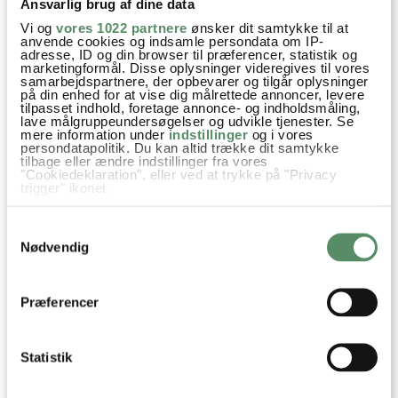
Ansvarlig brug af dine data
26. maj 2018 kl. 10:56
Vi og
vores 1022 partnere
ønsker dit samtykke til at
Uhmm, dét lyder også virkelig lækkert!
anvende cookies og indsamle persondata om IP-
adresse, ID og din browser til præferencer, statistik og
Tusind tak for tippet – det skal vi prøve.
marketingformål. Disse oplysninger videregives til vores
samarbejdspartnere, der opbevarer og tilgår oplysninger
på din enhed for at vise dig målrettede annoncer, levere
besvar
tilpasset indhold, foretage annonce- og indholdsmåling,
lave målgruppeundersøgelser og udvikle tjenester. Se
mere information under
indstillinger
og i vores
persondatapolitik. Du kan altid trække dit samtykke
sethia
:
tilbage eller ændre indstillinger fra vores
18. juni 2017 kl. 17:56
"Cookiedeklaration", eller ved at trykke på "Privacy
trigger" ikonet.
gør det noget hvis bananerne blive længere i fryseren end 1-
Hvis du tillader det, vil vi også gerne:
2 timer, eller vil det smage af det samme?
Samtykkevalg
Indsamle præcise oplysninger om din placering,
der kan være nøjagtig inden for få meter
Nødvendig
besvar
Identificere din enhed baseret på en scanning af
dens unikke karakteristika (fingerprinting)
Dine valg anvendes på hele websitet.
Ann-Christine
:
Præferencer
20. juni 2017 kl. 10:06
Jeg synes de bliver for frosne, men det er helt
sikkert blot en smagssag :)
Statistik
besvar