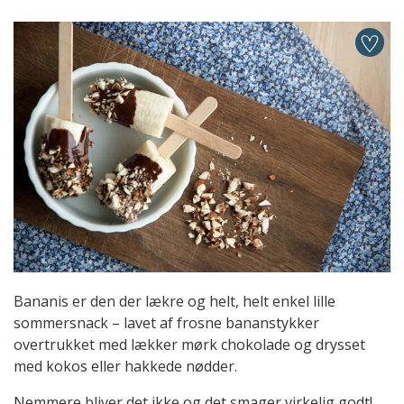
Bananis er den der lækre og helt, helt enkel lille
sommersnack – lavet af frosne bananstykker
overtrukket med lækker mørk chokolade og drysset
med kokos eller hakkede nødder.
Nemmere bliver det ikke og det smager virkelig godt!