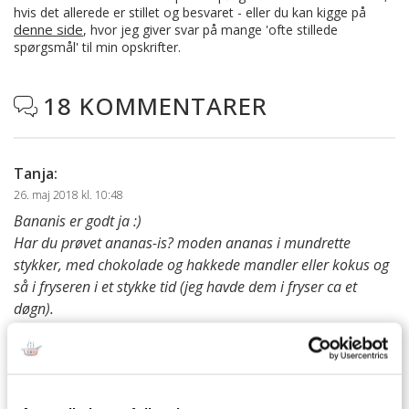
hvis det allerede er stillet og besvaret - eller du kan kigge på
denne side
, hvor jeg giver svar på mange 'ofte stillede
spørgsmål' til min opskrifter.
18 KOMMENTARER

Tanja
:
26. maj 2018 kl. 10:48
Bananis er godt ja :)
Har du prøvet ananas-is? moden ananas i mundrette
stykker, med chokolade og hakkede mandler eller kokus og
så i fryseren i et stykke tid (jeg havde dem i fryser ca et
døgn).
Børnene i min børnehave var vilde med dem! :D
besvar
Ann-Christine
: