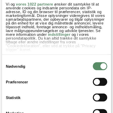
Vi og
vores 1022 partnere
ønsker dit samtykke til at
anvende cookies og indsamle persondata om IP-
adresse, ID og din browser til præferencer, statistik og
marketingformål. Disse oplysninger videregives til vores
samarbejdspartnere, der opbevarer og tilgår oplysninger
på din enhed for at vise dig målrettede annoncer, levere
tilpasset indhold, foretage annonce- og indholdsmåling,
lave målgruppeundersøgelser og udvikle tjenester. Se
BOGHVEDEGRØD MED
KAKAOBOWL
mere information under
indstillinger
og i vores
KARAMELISERET BANAN
persondatapolitik. Du kan altid trække dit samtykke
tilbage eller ændre indstillinger fra vores
"Cookiedeklaration", eller ved at trykke på "Privacy
trigger" ikonet.
Hvis du tillader det, vil vi også gerne:
Samtykkevalg
Indsamle præcise oplysninger om din placering,
der kan være nøjagtig inden for få meter
Nødvendig
Identificere din enhed baseret på en scanning af
dens unikke karakteristika (fingerprinting)
Dine valg anvendes på hele websitet.
Præferencer
CHOKOLADE CHIAGRØD
HINDBÆR OG CASHEW
SMOOTHIE
Statistik