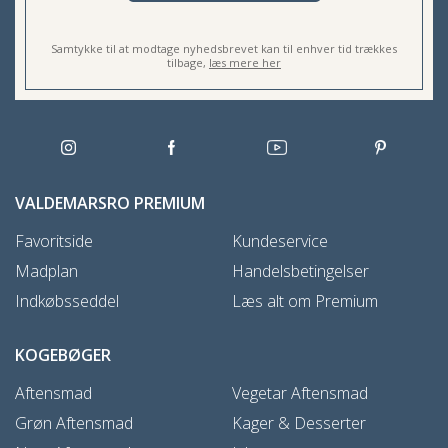
Samtykke til at modtage nyhedsbrevet kan til enhver tid trækkes
tilbage,
læs mere her
VALDEMARSRO PREMIUM
Favoritside
Kundeservice
Madplan
Handelsbetingelser
Indkøbsseddel
Læs alt om Premium
KOGEBØGER
Aftensmad
Vegetar Aftensmad
Grøn Aftensmad
Kager & Desserter