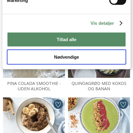
Marketing
Vis detaljer
HVERDAGSMUFFINS UDEN
ACAI BOWL
SUKKER
Tillad alle
Nødvendige
PINA COLADA SMOOTHIE -
QUINOAGRØD MED KOKOS
UDEN ALKOHOL
OG BANAN