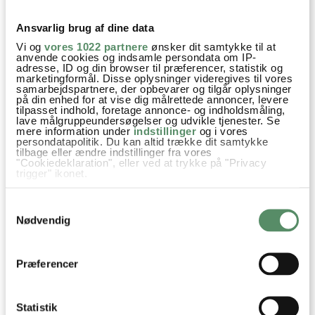
Du kan måske finde svaret på dit spørgsmål i kommentarfeltet,
hvis det allerede er stillet og besvaret - eller du kan kigge på
Ansvarlig brug af dine data
denne side
, hvor jeg giver svar på mange 'ofte stillede
Vi og
vores 1022 partnere
ønsker dit samtykke til at
spørgsmål' til min opskrifter.
anvende cookies og indsamle persondata om IP-
adresse, ID og din browser til præferencer, statistik og
marketingformål. Disse oplysninger videregives til vores
samarbejdspartnere, der opbevarer og tilgår oplysninger
10 KOMMENTARER

på din enhed for at vise dig målrettede annoncer, levere
tilpasset indhold, foretage annonce- og indholdsmåling,
lave målgruppeundersøgelser og udvikle tjenester. Se
mere information under
indstillinger
og i vores
persondatapolitik. Du kan altid trække dit samtykke
Marie
:
tilbage eller ændre indstillinger fra vores
"Cookiedeklaration", eller ved at trykke på "Privacy
11. august 2019 kl. 12:32
trigger" ikonet.
Jeg ville bare lige sige tak for en super god opskrift. Det er
Hvis du tillader det, vil vi også gerne:
blevet mit morgen ritual ;), jeg spiser den hver morgen, eller
Samtykkevalg
Indsamle præcise oplysninger om din placering,
når der ikke bliver bagt boller i weekenden.
der kan være nøjagtig inden for få meter
Nødvendig
Identificere din enhed baseret på en scanning af
Også fedt fordi den kan spises to-go.
dens unikke karakteristika (fingerprinting)
…Og så er min kanin Theo super glad for, når der er frisk
Dine valg anvendes på hele websitet.
Præferencer
spinat i overskud, fordi så er der “slik” til den :D
BH
Statistik
besvar