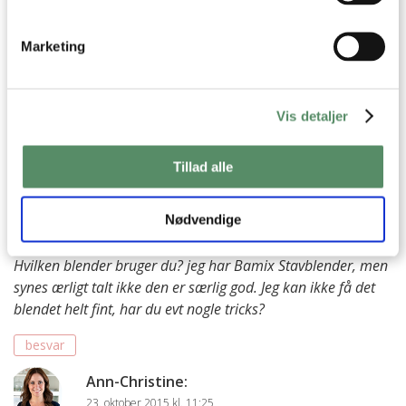
Ann-Christine
:
Marketing
11. august 2019 kl. 17:38
Hvor er det dejligt at høre! Tak for din søde
hilsen
Vis detaljer
Kh AC
besvar
Tillad alle
Lotte
:
Nødvendige
22. oktober 2015 kl. 12:44
Hvilken blender bruger du? jeg har Bamix Stavblender, men
synes ærligt talt ikke den er særlig god. Jeg kan ikke få det
blendet helt fint, har du evt nogle tricks?
besvar
Ann-Christine
:
23. oktober 2015 kl. 11:25