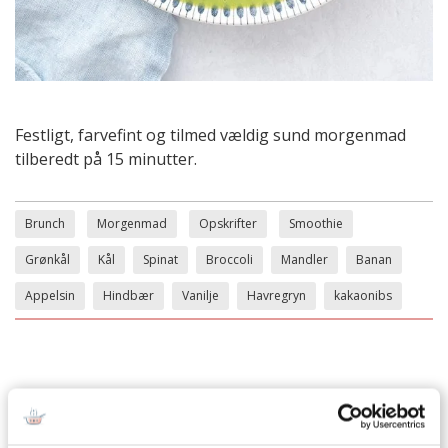
Festligt, farvefint og tilmed vældig sund morgenmad
tilberedt på 15 minutter.
Brunch
Morgenmad
Opskrifter
Smoothie
Grønkål
Kål
Spinat
Broccoli
Mandler
Banan
Appelsin
Hindbær
Vanilje
Havregryn
kakaonibs
SPØRGSMÅL TIL OPSKRIFTEN?
Har du spørgsmål til opskriften eller lyst til at sende en sød
hilsen, så kan du skrive til mig i kommentarfeltet herunder.