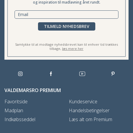
og inspiration til madlavning året rundt.
TILMELD NYHEDSBREV
Samtykke til at modtage nyhedsbrevet kan til enhver tid trækkes
tilbage,
læs mere her
VALDEMARSRO PREMIUM
Favoritside
Kundeservice
Madplan
Handelsbetingelser
Indkøbsseddel
Læs alt om Premium