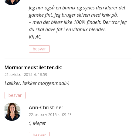
Jeg har også en bamix og synes den klarer det
ganske fint. Jeg bruger skiven med kniv på.
– men det bliver ikke 100% findelt. Der tror jeg
du skal have fat i en vitamix blender.
Kh AC
besvar
Mormormedstiletter.dk
:
21. oktober 2015 kl. 18:59
Lækker, lækker morgenmad!:-)
besvar
Ann-Christine
:
22. oktober 2015 kl. 09:23
:) Meget
besvar