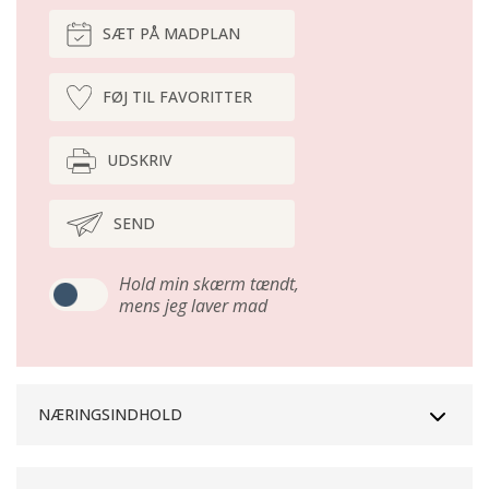
SÆT PÅ MADPLAN
FØJ TIL FAVORITTER
UDSKRIV
SEND
Hold min skærm tændt,
mens jeg laver mad
NÆRINGSINDHOLD