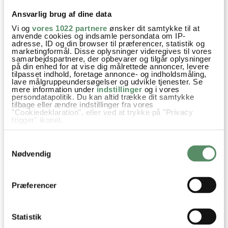
Helene Jeppesen
:
Ansvarlig brug af dine data
20. juni 2026 kl. 12:37
Vi og
vores 1022 partnere
ønsker dit samtykke til at
Hej,
anvende cookies og indsamle persondata om IP-
adresse, ID og din browser til præferencer, statistik og
Jeg er nysgerrig på dine mange opskrifter på granola. Jeg
marketingformål. Disse oplysninger videregives til vores
har dog ikke kunnet finde dem i nogen af de 4 af dine
samarbejdspartnere, der opbevarer og tilgår oplysninger
på din enhed for at vise dig målrettede annoncer, levere
opskriftsbøger, jeg ejer. Er opskrifterne mon udgivet i dine
tilpasset indhold, foretage annonce- og indholdsmåling,
bøger, eller er de blot online?
lave målgruppeundersøgelser og udvikle tjenester. Se
mere information under
indstillinger
og i vores
Tak for hjælpen :)
persondatapolitik. Du kan altid trække dit samtykke
tilbage eller ændre indstillinger fra vores
Mvh. Helene.
"Cookiedeklaration", eller ved at trykke på "Privacy
trigger" ikonet.
besvar
Hvis du tillader det, vil vi også gerne:
Samtykkevalg
Indsamle præcise oplysninger om din placering,
Ann-Christine
:
der kan være nøjagtig inden for få meter
Nødvendig
20. juni 2026 kl. 14:32
Identificere din enhed baseret på en scanning af
dens unikke karakteristika (fingerprinting)
Hej Helene
Dine valg anvendes på hele websitet.
Jeg har ikke udgivet mine granola opskrifter i
Præferencer
bogform (endnu) men de skal helt sikkert med,
når jeg på et tidspunkt laver en
Statistik
morgenmad/brunch bog :) Det vil være så skøn