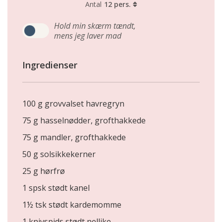
Antal
12 pers.
Hold min skærm tændt,
mens jeg laver mad
Ingredienser
100 g grovvalset havregryn
75 g hasselnødder, grofthakkede
75 g mandler, grofthakkede
50 g solsikkekerner
25 g hørfrø
1 spsk stødt kanel
1½ tsk stødt kardemomme
1 knivspids stødt nellike