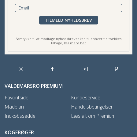
TILMELD NYHEDSBREV
Samtykke til at modtage nyhedsbrevet kan til enhver tid trækkes
tilbage,
læs mere her
VALDEMARSRO PREMIUM
Favoritside
Kundeservice
Madplan
Handelsbetingelser
Indkøbsseddel
Læs alt om Premium
KOGEBØGER