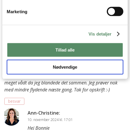
en bog at lave.
Indtil da er de kun på hjemmesiden og i
Marketing
Valdemarsro appen.
Kh Ann-Christine
Vis detaljer
besvar
Tillad alle
Bonnie
:
10. november 2024 kl. 16:13
Nødvendige
Prøvet og fejlet her fra, selv efter en time var granolaen slet
slet ikke sprød…. hmmm men det hele virkede godtnok også
meget vådt da jeg blandede det sammen. Jeg prøver nok
med mindre flydende næste gang. Tak for opskrift :-)
besvar
Ann-Christine
:
10. november 2024 kl. 17:01
Hej Bonnie