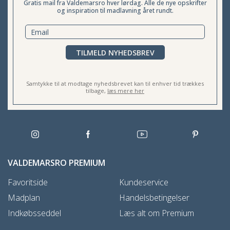
Gratis mail fra Valdemarsro hver lørdag. Alle de nye opskrifter
og inspiration til madlavning året rundt.
TILMELD NYHEDSBREV
Samtykke til at modtage nyhedsbrevet kan til enhver tid trækkes
tilbage,
læs mere her
VALDEMARSRO PREMIUM
Favoritside
Kundeservice
Madplan
Handelsbetingelser
Indkøbsseddel
Læs alt om Premium