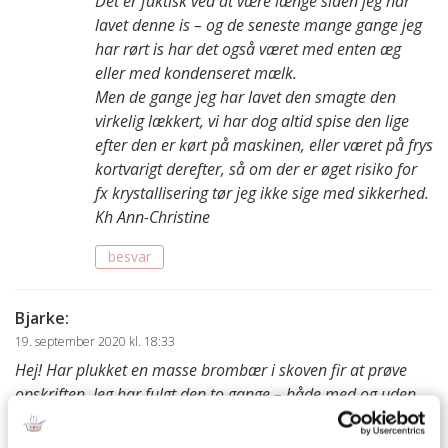
Det er faktisk ved at være længe siden jeg har
lavet denne is – og de seneste mange gange jeg
har rørt is har det også været med enten æg
eller med kondenseret mælk.
Men de gange jeg har lavet den smagte den
virkelig lækkert, vi har dog altid spise den lige
efter den er kørt på maskinen, eller været på frys
kortvarigt derefter, så om der er øget risiko for
fx krystallisering tør jeg ikke sige med sikkerhed.
Kh Ann-Christine
besvar
Bjarke
:
19. september 2020 kl. 18:33
Hej! Har plukket en masse brombær i skoven fir at prøve
opskriften. Jeg har fulgt den to gange – både med og uden
at piske fløden til let flødeskum. Begge gange dannes der
“fedt klumper” fra fløden i isen, som ismaskinen ikke er