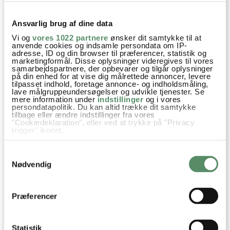
stærk nok til at udrøre. Det er ikke så lækkert, selv om isen,
hvis man tager lidt op og hånd-rører eller blender det, er
Ansvarlig brug af dine data
super lækker. Er der nogen råd til, hvad der går galt?
Vi og
vores 1022 partnere
ønsker dit samtykke til at
anvende cookies og indsamle persondata om IP-
Ismaskinen er en Wilfa med indb. kompressor.
adresse, ID og din browser til præferencer, statistik og
marketingformål. Disse oplysninger videregives til vores
besvar
samarbejdspartnere, der opbevarer og tilgår oplysninger
på din enhed for at vise dig målrettede annoncer, levere
tilpasset indhold, foretage annonce- og indholdsmåling,
Ann-Christine
:
lave målgruppeundersøgelser og udvikle tjenester. Se
mere information under
indstillinger
og i vores
20. september 2020 kl. 16:23
persondatapolitik. Du kan altid trække dit samtykke
Hej Bjarke
tilbage eller ændre indstillinger fra vores
"Cookiedeklaration", eller ved at trykke på "Privacy
Det har jeg ikke prøvet når jeg laver isen. Prøv
trigger" ikonet.
evt med min opskrift på jordbæris, og skift
Hvis du tillader det, vil vi også gerne:
jordbær ud med brombær, den opskrift er lidt
Samtykkevalg
Indsamle præcise oplysninger om din placering,
anderledes end denne og måske det kan virke
der kan være nøjagtig inden for få meter
Nødvendig
Identificere din enhed baseret på en scanning af
bedre på din ismaskine :)
dens unikke karakteristika (fingerprinting)
Kh AC
Dine valg anvendes på hele websitet.
Præferencer
besvar
Statistik
Bjarke
: