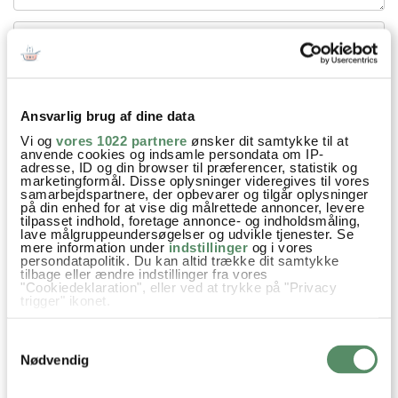
Ansvarlig brug af dine data
Din emailadresse vil ikke blive offentliggjort.
Vi og
vores 1022 partnere
ønsker dit samtykke til at
anvende cookies og indsamle persondata om IP-
SEND
adresse, ID og din browser til præferencer, statistik og
marketingformål. Disse oplysninger videregives til vores
samarbejdspartnere, der opbevarer og tilgår oplysninger
på din enhed for at vise dig målrettede annoncer, levere
tilpasset indhold, foretage annonce- og indholdsmåling,
lave målgruppeundersøgelser og udvikle tjenester. Se
mere information under
indstillinger
og i vores
persondatapolitik. Du kan altid trække dit samtykke
tilbage eller ændre indstillinger fra vores
"Cookiedeklaration", eller ved at trykke på "Privacy
trigger" ikonet.
Hvis du tillader det, vil vi også gerne:
Samtykkevalg
Indsamle præcise oplysninger om din placering,
der kan være nøjagtig inden for få meter
Nødvendig
Identificere din enhed baseret på en scanning af
dens unikke karakteristika (fingerprinting)