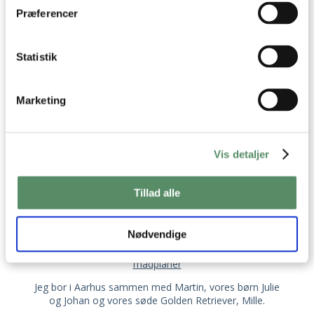
Dine valg anvendes på hele websitet.
Præferencer
Statistik
Marketing
OM VALDEMARSRO
Vis detaljer
Jeg hedder Ann-Christine, og det er mig der står
Tillad alle
bag opskrifterne her på Valdemarsro.
Jeg elsker at lave mad og finde på nye lækre,
Nødvendige
velsmagende opskrifter, som jeg deler med jer her på
Valdemarsro, i mine kogebøger og i
mine ugentlige
madplaner
Jeg bor i Aarhus sammen med Martin, vores børn Julie
og Johan og vores søde Golden Retriever, Mille.