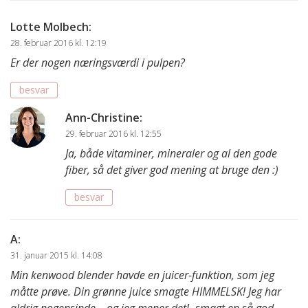
Lotte Molbech
:
28. februar 2016 kl. 12:19
Er der nogen næringsværdi i pulpen?
besvar
Ann-Christine
:
29. februar 2016 kl. 12:55
Ja, både vitaminer, mineraler og al den gode
fiber, så det giver god mening at bruge den :)
besvar
A
:
31. januar 2015 kl. 14:08
Min kenwood blender havde en juicer-funktion, som jeg
måtte prøve. Din grønne juice smagte HIMMELSK! Jeg har
aldrig nogensinde – og jeg mener det!- smagt en så god