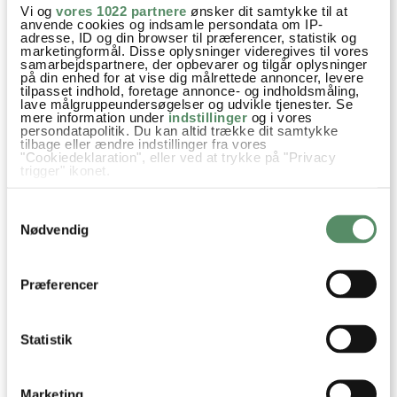
Vi og
vores 1022 partnere
ønsker dit samtykke til at
besvar
anvende cookies og indsamle persondata om IP-
adresse, ID og din browser til præferencer, statistik og
marketingformål. Disse oplysninger videregives til vores
samarbejdspartnere, der opbevarer og tilgår oplysninger
Pernille
:
på din enhed for at vise dig målrettede annoncer, levere
tilpasset indhold, foretage annonce- og indholdsmåling,
6. maj 2014 kl. 10:13
lave målgruppeundersøgelser og udvikle tjenester. Se
mere information under
indstillinger
og i vores
Virkelig lækker juice !!! Den smager også rigtig godt med lidt
persondatapolitik. Du kan altid trække dit samtykke
tilbage eller ændre indstillinger fra vores
mynte i :-)
"Cookiedeklaration", eller ved at trykke på "Privacy
trigger" ikonet.
besvar
Hvis du tillader det, vil vi også gerne:
Samtykkevalg
Indsamle præcise oplysninger om din placering,
Ann-Christine
:
der kan være nøjagtig inden for få meter
Nødvendig
6. maj 2014 kl. 11:20
Identificere din enhed baseret på en scanning af
dens unikke karakteristika (fingerprinting)
Uhmm, elsker mynte! :)
Dine valg anvendes på hele websitet.
Præferencer
besvar
VIS ALLE 18 KOMMENTARER
Statistik
Marketing