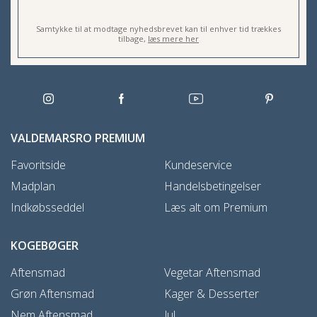
Samtykke til at modtage nyhedsbrevet kan til enhver tid trækkes
tilbage,
læs mere her
VALDEMARSRO PREMIUM
Favoritside
Kundeservice
Madplan
Handelsbetingelser
Indkøbsseddel
Læs alt om Premium
KOGEBØGER
Aftensmad
Vegetar Aftensmad
Grøn Aftensmad
Kager & Desserter
Nem Aftensmad
Jul