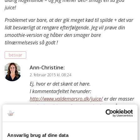
juice!
Problemet var bare, at der gik meget kød til spilde + det var
lidt besværligt at rengøre efterfølgende. Jeg vil prøve din
smoothie-version og håber den smager bare
tilnærmelsesvis så godt !
besvar
Ann-Christine
:
2. februar 2015 kl. 08:24
Ej, hvor er det skønt at høre.
I kommentarfeltet herunder:
http://www.valdemarsro.dk/juice/
er der masser
gode tips til brug af grønsagskødet og så er
noget ala disse altid er hit hos os:
http://www.valdemarsro.dk/roedbedeboeffer-
ala-vegetar-pariserboef/
Ansvarlig brug af dine data
Kh AC