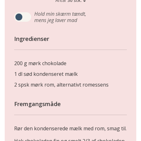
Antal
30 stk.
Hold min skærm tændt,
mens jeg laver mad
Ingredienser
200 g mørk chokolade
1 dl sød kondenseret mælk
2 spsk mørk rom, alternativt romessens
Fremgangsmåde
Rør den kondenserede mælk med rom, smag til.
Hak chokoladen fin og smelt 2/3 af chokoladen