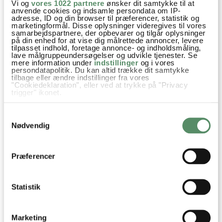
Vi og
vores 1022 partnere
ønsker dit samtykke til at
anvende cookies og indsamle persondata om IP-
adresse, ID og din browser til præferencer, statistik og
SPØRGSMÅL TIL OPSKRIFTEN?
marketingformål. Disse oplysninger videregives til vores
samarbejdspartnere, der opbevarer og tilgår oplysninger
Har du spørgsmål til opskriften eller lyst til at sende en sød
på din enhed for at vise dig målrettede annoncer, levere
hilsen, så kan du skrive til mig i kommentarfeltet herunder.
tilpasset indhold, foretage annonce- og indholdsmåling,
lave målgruppeundersøgelser og udvikle tjenester. Se
Du kan måske finde svaret på dit spørgsmål i kommentarfeltet,
mere information under
indstillinger
og i vores
hvis det allerede er stillet og besvaret - eller du kan kigge på
persondatapolitik. Du kan altid trække dit samtykke
denne side
, hvor jeg giver svar på mange 'ofte stillede
tilbage eller ændre indstillinger fra vores
spørgsmål' til min opskrifter.
"Cookiedeklaration", eller ved at trykke på "Privacy
trigger" ikonet.
Hvis du tillader det, vil vi også gerne:
30 KOMMENTARER
Samtykkevalg

Indsamle præcise oplysninger om din placering,
der kan være nøjagtig inden for få meter
Nødvendig
Identificere din enhed baseret på en scanning af
dens unikke karakteristika (fingerprinting)
Dine valg anvendes på hele websitet.
Hanne
:
Præferencer
14. november 2020 kl. 19:00
Hej,
Statistik
Der er slet ingen mulighed for at gå til de skildepadde
forme,
Marketing
siden findes simpelthen ikke.