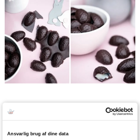
Kager og søde sager
Konfekt og slik
Opskrifter
Mørk Chokolade
Kondenseret mælk
Rom
Ansvarlig brug af dine data