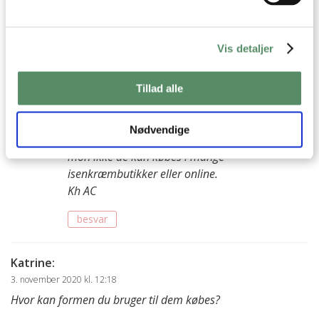
hilsen Hanne
Vis detaljer
besvar
Ann-Christine
:
Tillad alle
16. november 2020 kl. 10:42
Hej Hanne,
Nødvendige
Det er en del år siden, så linket er slettet nu. Men
mon ikke de kan købes i mange
isenkræmbutikker eller online.
Kh AC
besvar
Katrine
:
3. november 2020 kl. 12:18
Hvor kan formen du bruger til dem købes?