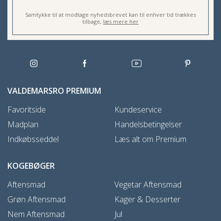
Samtykke til at modtage nyhedsbrevet kan til enhver tid trækkes
tilbage,
læs mere her
VALDEMARSRO PREMIUM
Favoritside
Kundeservice
Madplan
Handelsbetingelser
Indkøbsseddel
Læs alt om Premium
KOGEBØGER
Aftensmad
Vegetar Aftensmad
Grøn Aftensmad
Kager & Desserter
Nem Aftensmad
Jul