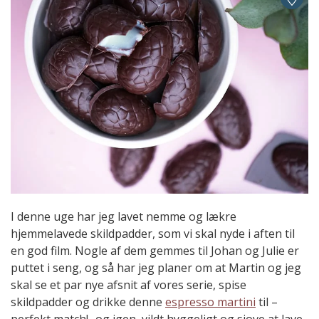
I denne uge har jeg lavet nemme og lækre
hjemmelavede skildpadder, som vi skal nyde i aften til
en god film. Nogle af dem gemmes til Johan og Julie er
puttet i seng, og så har jeg planer om at Martin og jeg
skal se et par nye afsnit af vores serie, spise
skildpadder og drikke denne
espresso martini
til –
perfekt match! -og igen, vildt hyggeligt og sjove at lave