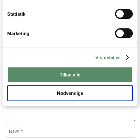
til fuglene i æbletræet lige nu.
Rigtig god jul
Statistik
Kh AC
Marketing
besvar
VIS ALLE 12 KOMMENTARER
Vis detaljer
Tillad alle
Nødvendige