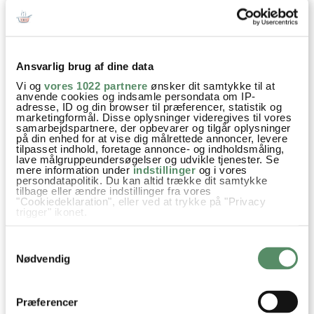
Hej !
Jeg elsker fugle og vil gerne give dem mad .
Jeg købte på et julemarken ,nogle hjerter , lavet af fuglefrø ,
der var lavet et hul og medsendt en snor , så de kunne
Ansvarlig brug af dine data
hænges op , glad var jeg , indtil næste morgen , da lå det
hele nede på jorden
Vi og
vores 1022 partnere
ønsker dit samtykke til at
anvende cookies og indsamle persondata om IP-
de blev bløde i varmen og regnen ,øv øv øv ,der skal noget
adresse, ID og din browser til præferencer, statistik og
andet in –
marketingformål. Disse oplysninger videregives til vores
samarbejdspartnere, der opbevarer og tilgår oplysninger
de i hjerterne , så den kan blive hængende .
på din enhed for at vise dig målrettede annoncer, levere
tilpasset indhold, foretage annonce- og indholdsmåling,
Rigtig god jul .
lave målgruppeundersøgelser og udvikle tjenester. Se
Hilsen Preben .
mere information under
indstillinger
og i vores
persondatapolitik. Du kan altid trække dit samtykke
tilbage eller ændre indstillinger fra vores
besvar
"Cookiedeklaration", eller ved at trykke på "Privacy
trigger" ikonet.
Ann-Christine
:
Hvis du tillader det, vil vi også gerne:
Samtykkevalg
19. december 2014 kl. 17:17
Indsamle præcise oplysninger om din placering,
der kan være nøjagtig inden for få meter
Nødvendig
Av ja – det er nok ikke lige temperaturen til
Identificere din enhed baseret på en scanning af
denne opskrift lige nu, desværre! De fungere
dens unikke karakteristika (fingerprinting)
Dine valg anvendes på hele websitet.
godt i frost …
Præferencer
Ville hellere have snevejr, frost og fine julehjerter