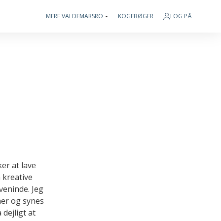
MERE VALDEMARSRO
KOGEBØGER
LOG PÅ
ker at lave
 kreative
veninde. Jeg
ner og synes
dejligt at