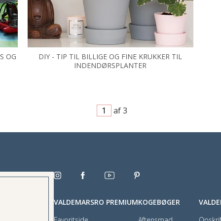
DS OG
DIY - TIP TIL BILLIGE OG FINE KRUKKER TIL
INDENDØRSPLANTER
af 3
VALDEMARSRO PREMIUM
KOGEBØGER
VALD
Favoritside
Aftensmad
Opskrif