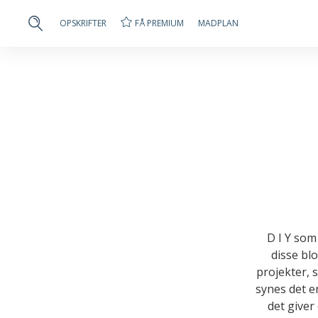
FÅ PREMIUM
OPSKRIFTER
MADPLAN
D I Y som 
disse bl
projekter, 
synes det e
det giver