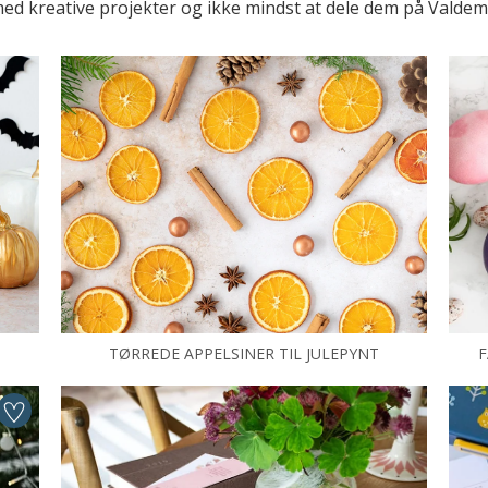
ed kreative projekter og ikke mindst at dele dem på Valdem
TØRREDE APPELSINER TIL JULEPYNT
F