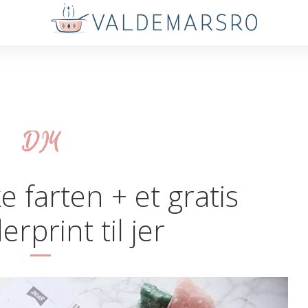
DIY
 farten + et gratis
rprint til jer