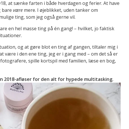
2018, at sænke farten i både hverdagen og ferier. At have
g bare
være
mere. I øjeblikket, uden tanker om
mulige ting, som jeg også gerne vil.
lare en hel masse ting på én gang! – hvilket, jo faktisk
ituationer.
tuation, og at gøre blot en ting af gangen, tiltaler mig i
at være i den ene ting, jeg er i gang med – om det så er
fotografere, spille kortspil med familien, læse en bog,
n 2018-afløser for den alt for hypede multitasking.