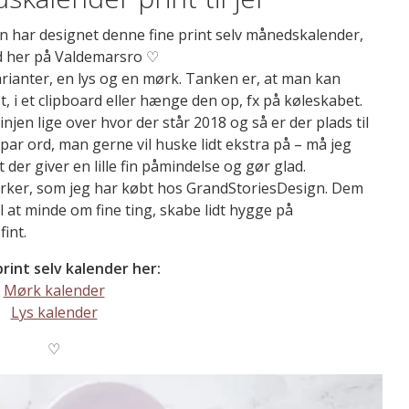
gn har designet denne fine print selv månedskalender,
med her på Valdemarsro ♡
rianter, en lys og en mørk. Tanken er, at man kan
, i et clipboard eller hænge den op, fx på køleskabet.
njen lige over hvor der står 2018 og så er der plads til
 par ord, man gerne vil huske lidt ekstra på – må jeg
 der giver en lille fin påmindelse og gør glad.
rmærker, som jeg har købt hos GrandStoriesDesign. Dem
l at minde om fine ting, skabe lidt hygge på
int.
 print selv kalender her:
Mørk kalender
Lys kalender
♡