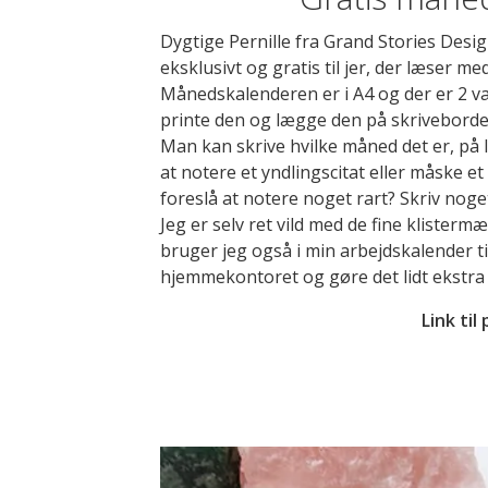
Dygtige Pernille fra Grand Stories Desi
eksklusivt og gratis til jer, der læser 
Månedskalenderen er i A4 og der er 2 va
printe den og lægge den på skrivebordet
Man kan skrive hvilke måned det er, på li
at notere et yndlingscitat eller måske et
foreslå at notere noget rart? Skriv noget
Jeg er selv ret vild med de fine kliste
bruger jeg også i min arbejdskalender ti
hjemmekontoret og gøre det lidt ekstra f
Link til