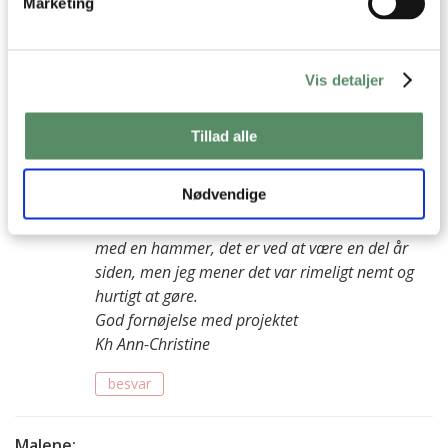
Marketing
Hilsen Trine
besvar
Vis detaljer
Ann-Christine
:
17. juni 2020 kl. 08:38
Tillad alle
Hej Trine,
Tusind tak for din søde hilsen! Jeg er rigtig glad
Nødvendige
for at høre I er glade for mine opskrifter ♡
Så vidt jeg husker, så bankede vi dem bare om
med en hammer, det er ved at være en del år
siden, men jeg mener det var rimeligt nemt og
hurtigt at gøre.
God fornøjelse med projektet
Kh Ann-Christine
besvar
Malene
: