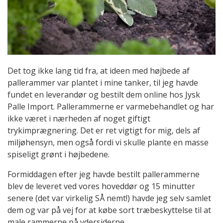
Det tog ikke lang tid fra, at ideen med højbede af
pallerammer var plantet i mine tanker, til jeg havde
fundet en leverandør og bestilt dem online hos Jysk
Palle Import. Pallerammerne er varmebehandlet og har
ikke været i nærheden af noget giftigt
trykimprægnering. Det er ret vigtigt for mig, dels af
miljøhensyn, men også fordi vi skulle plante en masse
spiseligt grønt i højbedene.
Formiddagen efter jeg havde bestilt pallerammerne
blev de leveret ved vores hoveddør og 15 minutter
senere (det var virkelig SÅ nemt!) havde jeg selv samlet
dem og var på vej for at købe sort træbeskyttelse til at
male rammerne på ydersiderne.