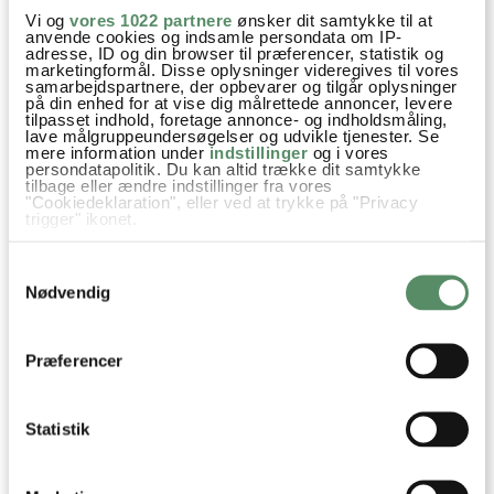
Vi og
vores 1022 partnere
ønsker dit samtykke til at
Janus Engell
:
anvende cookies og indsamle persondata om IP-
14. september 2023 kl. 13:35
adresse, ID og din browser til præferencer, statistik og
marketingformål. Disse oplysninger videregives til vores
Vi prøvede sådan nogle højbede i kolonihaven, men de
samarbejdspartnere, der opbevarer og tilgår oplysninger
på din enhed for at vise dig målrettede annoncer, levere
rådnede væk på få år. En god ide med plast i siderne, så
tilpasset indhold, foretage annonce- og indholdsmåling,
havde de nok holdt længere :)
lave målgruppeundersøgelser og udvikle tjenester. Se
mere information under
indstillinger
og i vores
persondatapolitik. Du kan altid trække dit samtykke
besvar
tilbage eller ændre indstillinger fra vores
"Cookiedeklaration", eller ved at trykke på "Privacy
trigger" ikonet.
Trine Nedergaard
:
Hvis du tillader det, vil vi også gerne:
Samtykkevalg
Indsamle præcise oplysninger om din placering,
16. juni 2020 kl. 21:22
der kan være nøjagtig inden for få meter
Nødvendig
Hejsa
Identificere din enhed baseret på en scanning af
dens unikke karakteristika (fingerprinting)
Du har virkelig en skøn blog. Vi bruger rigtig meget dine
Dine valg anvendes på hele websitet.
opskrifter, og vælger næsten altid dine når vi søger på nye
Præferencer
ting og du kommer op, for det ved vi bare altid er godt ?
Jeg har lige et spørgsmål angående de der stål ting, som er
Statistik
på bunden af pallen. Har du skåret dem af eller bukket dem
ind (med Hammer eller lignende?). Vi skal have sat 4 stk på
fliser, men de er meget i vejen når det er på fliserne☺️