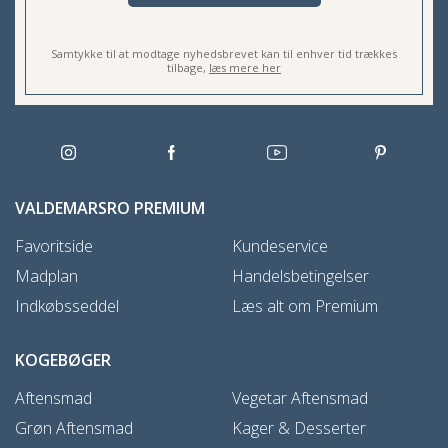
Samtykke til at modtage nyhedsbrevet kan til enhver tid trækkes
tilbage,
læs mere her
VALDEMARSRO PREMIUM
Favoritside
Kundeservice
Madplan
Handelsbetingelser
Indkøbsseddel
Læs alt om Premium
KOGEBØGER
Aftensmad
Vegetar Aftensmad
Grøn Aftensmad
Kager & Desserter