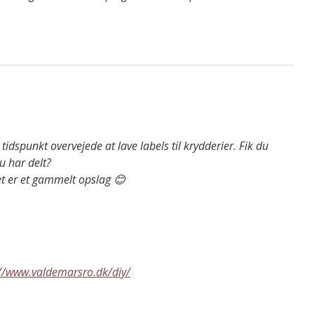
tidspunkt overvejede at lave labels til krydderier. Fik du
u har delt?
et er et gammelt opslag 😊
://www.valdemarsro.dk/diy/