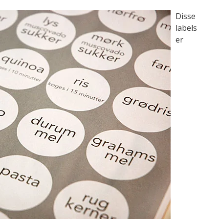
Disse
labels
er