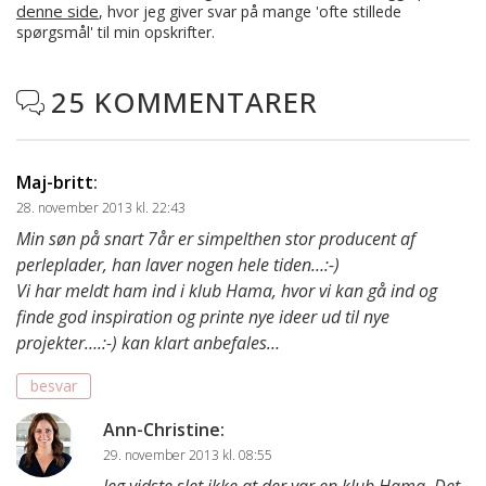
denne side
, hvor jeg giver svar på mange 'ofte stillede
spørgsmål' til min opskrifter.
25 KOMMENTARER

Maj-britt
:
28. november 2013 kl. 22:43
Min søn på snart 7år er simpelthen stor producent af
perleplader, han laver nogen hele tiden…:-)
Vi har meldt ham ind i klub Hama, hvor vi kan gå ind og
finde god inspiration og printe nye ideer ud til nye
projekter….:-) kan klart anbefales…
besvar
Ann-Christine
:
29. november 2013 kl. 08:55
Jeg vidste slet ikke at der var en klub Hama. Det