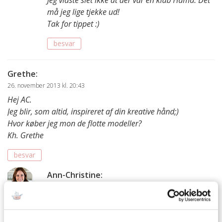
må jeg lige tjekke ud!
Tak for tippet :)
besvar
Grethe
:
26. november 2013 kl. 20:43
Hej AC.
Jeg blir, som altid, inspireret af din kreative hånd;)
Hvor køber jeg mon de flotte modeller?
Kh. Grethe
besvar
Ann-Christine
:
27. november 2013 kl. 10:18
Hej Grethe,
Mange tak :)