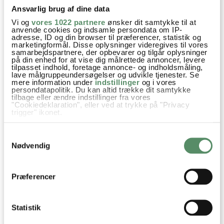
Mener du perlepladerne eller skabeloner? Jeg
Ansvarlig brug af dine data
har blot freestylet med inspiration fra pinterest.
Vi og
vores 1022 partnere
ønsker dit samtykke til at
Pladerne er købt i hobby- og legetøjsbutikker
anvende cookies og indsamle persondata om IP-
adresse, ID og din browser til præferencer, statistik og
Kh Ann-Christine
marketingformål. Disse oplysninger videregives til vores
samarbejdspartnere, der opbevarer og tilgår oplysninger
besvar
på din enhed for at vise dig målrettede annoncer, levere
tilpasset indhold, foretage annonce- og indholdsmåling,
lave målgruppeundersøgelser og udvikle tjenester. Se
mere information under
indstillinger
og i vores
Simone
:
persondatapolitik. Du kan altid trække dit samtykke
tilbage eller ændre indstillinger fra vores
26. november 2013 kl. 18:04
"Cookiedeklaration", eller ved at trykke på "Privacy
trigger" ikonet.
Det ser godt nok hyggeligt ud :)
Hvis du tillader det, vil vi også gerne:
Samtykkevalg
besvar
Indsamle præcise oplysninger om din placering,
der kan være nøjagtig inden for få meter
Nødvendig
Identificere din enhed baseret på en scanning af
Ann-Christine
:
dens unikke karakteristika (fingerprinting)
27. november 2013 kl. 10:17
Dine valg anvendes på hele websitet.
Præferencer
Det var det også :)
besvar
Statistik
VIS ALLE 25 KOMMENTARER