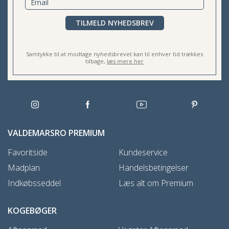
TILMELD NYHEDSBREV
Samtykke til at modtage nyhedsbrevet kan til enhver tid trækkes
tilbage,
læs mere her
VALDEMARSRO PREMIUM
Favoritside
Kundeservice
Madplan
Handelsbetingelser
Indkøbsseddel
Læs alt om Premium
KOGEBØGER