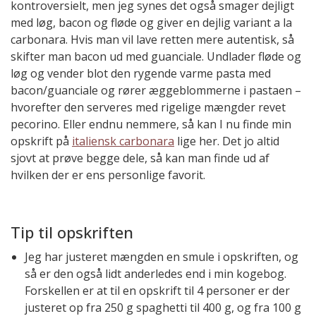
kontroversielt, men jeg synes det også smager dejligt
med løg, bacon og fløde og giver en dejlig variant a la
carbonara. Hvis man vil lave retten mere autentisk, så
skifter man bacon ud med guanciale. Undlader fløde og
løg og vender blot den rygende varme pasta med
bacon/guanciale og rører æggeblommerne i pastaen –
hvorefter den serveres med rigelige mængder revet
pecorino. Eller endnu nemmere, så kan I nu finde min
opskrift på
italiensk carbonara
lige her. Det jo altid
sjovt at prøve begge dele, så kan man finde ud af
hvilken der er ens personlige favorit.
Tip til opskriften
Jeg har justeret mængden en smule i opskriften, og
så er den også lidt anderledes end i min kogebog.
Forskellen er at til en opskrift til 4 personer er der
justeret op fra 250 g spaghetti til 400 g, og fra 100 g