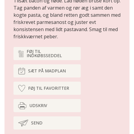
Tilsæt bacon og fløde. Lad fløden bruse kort op.
Tag panden af varmen og rør æg i samt den
kogte pasta, og bland retten godt sammen med
friskrevet parmesanost og juster evt
konsistensen med lidt pastavand. Smag til med
friskkværnet peber.
FØJ TIL
INDKØBSSEDDEL
SÆT PÅ MADPLAN
FØJ TIL FAVORITTER
UDSKRIV
SEND