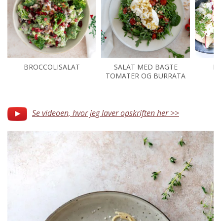
BROCCOLISALAT
SALAT MED BAGTE
FE
TOMATER OG BURRATA
Se videoen, hvor jeg laver opskriften her >>