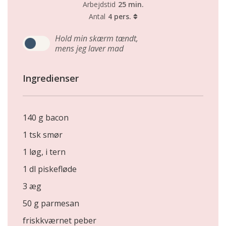
Arbejdstid
25 min.
Antal
4 pers.
Hold min skærm tændt,
mens jeg laver mad
Ingredienser
140 g bacon
1 tsk smør
1 løg, i tern
1 dl piskefløde
3 æg
50 g parmesan
friskkværnet peber