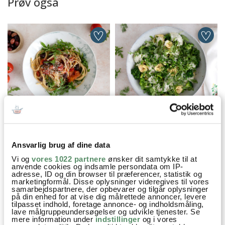
Prøv også
PASTA MED BAGTE
PASTASALAT MED
TOMATER, KAPERS OG
DILDDRESSING, ÆRTER OG
OLIVEN
ASPARGES
Ansvarlig brug af dine data
Vi og
vores 1022 partnere
ønsker dit samtykke til at
anvende cookies og indsamle persondata om IP-
adresse, ID og din browser til præferencer, statistik og
Aftensmad
Familiefavoritter
Italiensk
marketingformål. Disse oplysninger videregives til vores
samarbejdspartnere, der opbevarer og tilgår oplysninger
på din enhed for at vise dig målrettede annoncer, levere
Nem Hverdagsmad
Opskrifter
Pasta
piskefløde
tilpasset indhold, foretage annonce- og indholdsmåling,
lave målgruppeundersøgelser og udvikle tjenester. Se
Parmesan
Ost
spaghetti
mere information under
indstillinger
og i vores