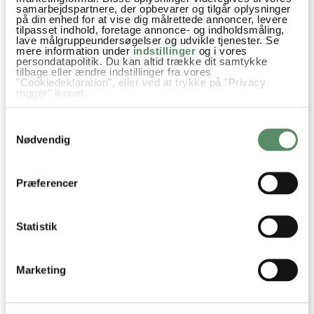
samarbejdspartnere, der opbevarer og tilgår oplysninger
på din enhed for at vise dig målrettede annoncer, levere
tilpasset indhold, foretage annonce- og indholdsmåling,
lave målgruppeundersøgelser og udvikle tjenester. Se
mere information under
indstillinger
og i vores
persondatapolitik. Du kan altid trække dit samtykke
tilbage eller ændre indstillinger fra vores
"Cookiedeklaration", eller ved at trykke på "Privacy
trigger" ikonet.
PASTA MED REJER OG
PAPPARDELLE MED SVAMPE
Hvis du tillader det, vil vi også gerne:
HVIDLØG
OG VALNØDDER
Samtykkevalg
Indsamle præcise oplysninger om din placering,
der kan være nøjagtig inden for få meter
Nødvendig
Identificere din enhed baseret på en scanning af
dens unikke karakteristika (fingerprinting)
Dine valg anvendes på hele websitet.
Præferencer
Statistik
Marketing
ONE POT PASTA MED SPINAT
ONE POT PASTA MED
OG ÆRTER
TOMATSAUCE OG KØDBOLLER