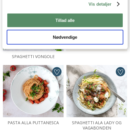
Vis detaljer
GEM DINE FAVORITTER
Tillad alle
Gem dine yndlingsopskrifter, så
du nemt og hurtigt kan finde dem
igen
Nødvendige
LÆS MERE HER
SPAGHETTI VONGOLE
PASTA ALLA PUTTANESCA
SPAGHETTI ALA LADY OG
VAGABONDEN