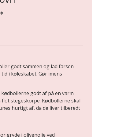
.
boller godt sammen og lad farsen
 tid i køleskabet. Gør imens
n kødbollerne godt af på en varm
n flot stegeskorpe. Kødbollerne skal
es hurtigt af, da de liver tilberedt
or gryde i olivenolie ved