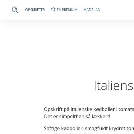
FÅ PREMIUM
OPSKRIFTER
MADPLAN
Italien
Opskrift på italienske kødboller i tomatsa
Det er simpelthen så lækkert!
Saftige kødboller, smagfuldt krydret t