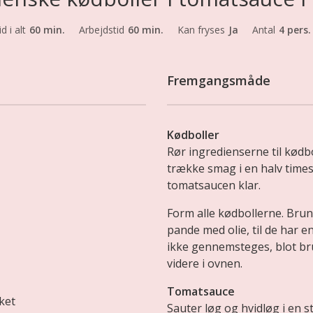
id i alt
60 min.
Arbejdstid
60 min.
Kan fryses
Ja
Antal
4 pers
Fremgangsmåde
Kødboller
Rør ingredienserne til kød
trække smag i en halv times
tomatsaucen klar.
Form alle kødbollerne. Bru
pande med olie, til de har e
ikke gennemsteges, blot brun
videre i ovnen.
Tomatsauce
ket
Sauter løg og hvidløg i en st