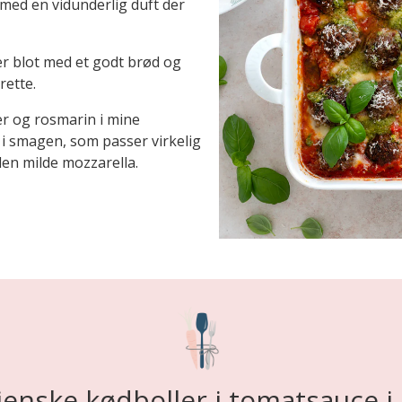
med en vidunderlig duft der
ler blot med et godt brød og
rette.
r og rosmarin i mine
 i smagen, som passer virkelig
en milde mozzarella.
lienske kødboller i tomatsauce i