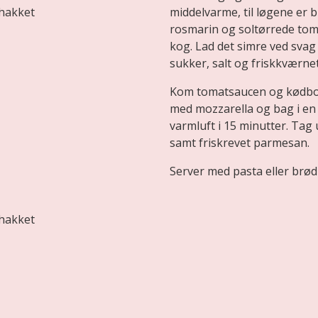
thakket
middelvarme, til løgene er 
rosmarin og soltørrede toma
kog. Lad det simre ved svag
sukker, salt og friskkværne
Kom tomatsaucen og kødboll
med mozzarella og bag i en
varmluft i 15 minutter. Tag
samt friskrevet parmesan.
Server med pasta eller brød
thakket