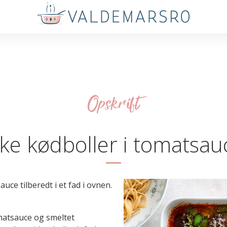
Opskrift
ske kødboller i tomatsau
uce tilberedt i et fad i ovnen.
omatsauce og smeltet