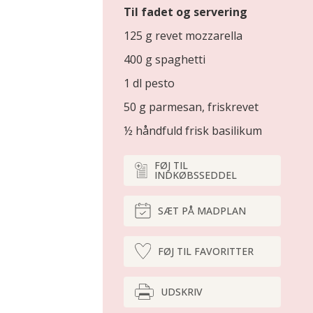
Til fadet og servering
125 g revet mozzarella
400 g spaghetti
1 dl pesto
50 g parmesan, friskrevet
½ håndfuld frisk basilikum
FØJ TIL
INDKØBSSEDDEL
SÆT PÅ MADPLAN
FØJ TIL FAVORITTER
UDSKRIV