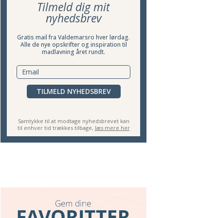
Tilmeld dig mit
nyhedsbrev
Gratis mail fra Valdemarsro hver lørdag.
Alle de nye opskrifter og inspiration til
madlavning året rundt.
AT MED TOMAT,
SPAGHETTI I TOMATSAUCE MED
O
TODRESSING
KØDBOLLER
TILMELD NYHEDSBREV
Samtykke til at modtage nyhedsbrevet kan
til enhver tid trækkes tilbage,
læs mere her