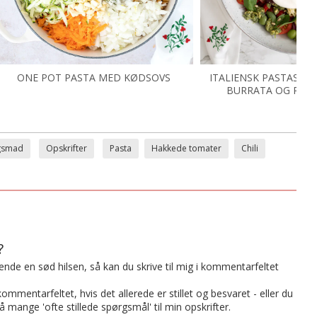
ONE POT PASTA MED KØDSOVS
ITALIENSK PASTASAL
BURRATA OG PES
gsmad
Opskrifter
Pasta
Hakkede tomater
Chili
?
t sende en sød hilsen, så kan du skrive til mig i kommentarfeltet
mmentarfeltet, hvis det allerede er stillet og besvaret - eller du
på mange 'ofte stillede spørgsmål' til min opskrifter.