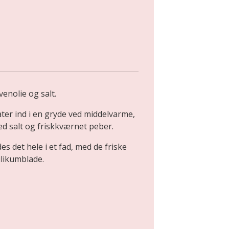
venolie og salt.
er ind i en gryde ved middelvarme,
 med salt og friskkværnet peber.
s det hele i et fad, med de friske
ilikumblade.