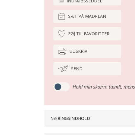
INDKØBSSEDDEL
SÆT PÅ MADPLAN
FØJ TIL FAVORITTER
UDSKRIV
SEND
Hold min skærm tændt,
mens 
NÆRINGSINDHOLD