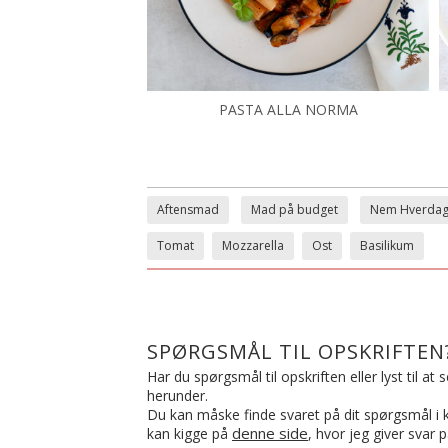
PASTA ALLA NORMA
Aftensmad
Mad på budget
Nem Hverda
Tomat
Mozzarella
Ost
Basilikum
SPØRGSMÅL TIL OPSKRIFTEN
Har du spørgsmål til opskriften eller lyst til a
herunder.
Du kan måske finde svaret på dit spørgsmål i ko
denne side
kan kigge på
, hvor jeg giver svar 