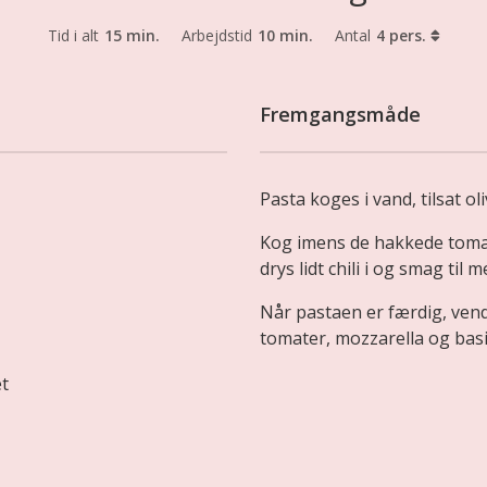
Tid i alt
15 min.
Arbejdstid
10 min.
Antal
4 pers.
Fremgangsmåde
Pasta koges i vand, tilsat oli
Kog imens de hakkede tomat
drys lidt chili i og smag til
Når pastaen er færdig, vende
tomater, mozzarella og bas
et