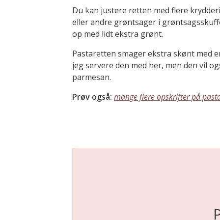
Du kan justere retten med flere krydder
eller andre grøntsager i grøntsagsskuff
op med lidt ekstra grønt.
Pastaretten smager ekstra skønt med en
jeg servere den med her, men den vil o
parmesan.
Prøv også:
mange flere opskrifter på pasta