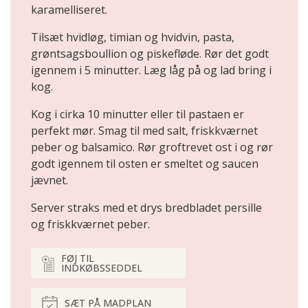
karamelliseret.
Tilsæt hvidløg, timian og hvidvin, pasta,
grøntsagsboullion og piskefløde. Rør det godt
igennem i 5 minutter. Læg låg på og lad bring i
kog.
Kog i cirka 10 minutter eller til pastaen er
perfekt mør. Smag til med salt, friskkværnet
peber og balsamico. Rør groftrevet ost i og rør
godt igennem til osten er smeltet og saucen
jævnet.
Server straks med et drys bredbladet persille
og friskkværnet peber.
FØJ TIL
INDKØBSSEDDEL
SÆT PÅ MADPLAN