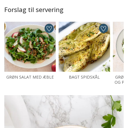
Forslag til servering
GRØN SALAT MED ÆBLE
BAGT SPIDSKÅL
GRØN 
OG PA