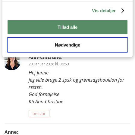
19. januar 2026 kl. 17:59
Hejsa,
Vis detaljer
Hvor meget hvidvinseddike skal jeg bruge hvis jeg vil erstatte
det med hvidvin?
Tillad alle
💜 Janne
besvar
Nødvendige
Ann-Christine
:
20. januar 2026 kl. 06:50
Hej Janne
jeg ville bruge 2 spsk og grøntsagsbouillon for
resten.
God fornøjelse
Kh Ann-Christine
besvar
Anne
: