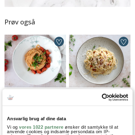
Prøv også
PASTA ALLA PUTTANESCA
SPAGHETTI CARBONARA
Ansvarlig brug af dine data
Aftensmad
Børnenes livretter
Familiefavoritter
Vi og
vores 1022 partnere
ønsker dit samtykke til at
anvende cookies og indsamle persondata om IP-
Mad på budget
Nem Hverdagsmad
One Pot retter