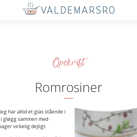
Opskrift
Romrosiner
eg har altid et glas stående i
d i gløgg sammen med
ger virkelig dejligt.