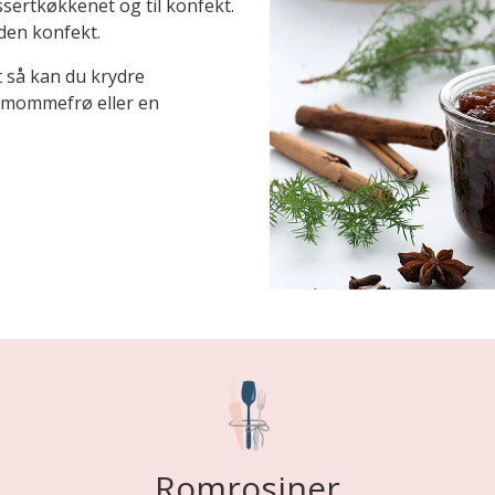
sertkøkkenet og til konfekt.
den konfekt.
dt så kan du krydre
demommefrø eller en
Romrosiner