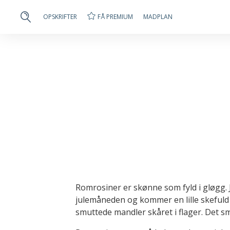
FÅ PREMIUM
OPSKRIFTER
MADPLAN
Romrosiner er skønne som fyld i gløgg. J
julemåneden og kommer en lille skeful
smuttede mandler skåret i flager. Det sma