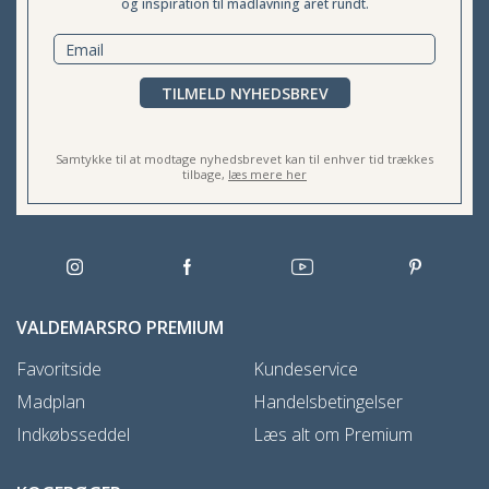
og inspiration til madlavning året rundt.
TILMELD NYHEDSBREV
Samtykke til at modtage nyhedsbrevet kan til enhver tid trækkes
tilbage,
læs mere her
VALDEMARSRO PREMIUM
Favoritside
Kundeservice
Madplan
Handelsbetingelser
Indkøbsseddel
Læs alt om Premium