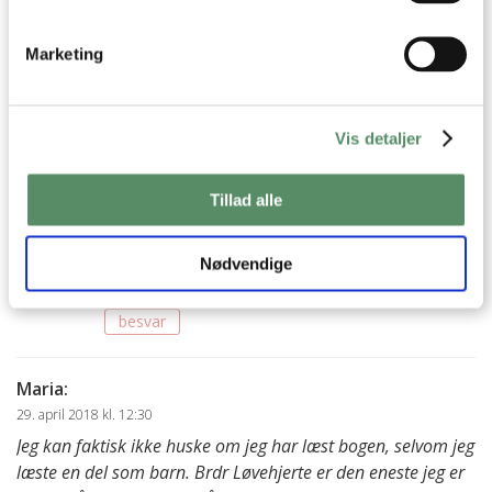
anmeldelser ☺️
besvar
Marketing
Ann-Christine
:
2. maj 2018 kl. 10:33
Vis detaljer
Det er dejligt at høre – og det kan da være vi lige
skal tage et kig på K for klara serien, dem har
Julie vist ikke læst – så det kan sagtens være det
Tillad alle
lige er sagen :) Så hyggeligt at få anbefalinger og
tips igen den anden vej ♡
Nødvendige
Kh AC
besvar
Maria
:
29. april 2018 kl. 12:30
Jeg kan faktisk ikke huske om jeg har læst bogen, selvom jeg
læste en del som barn. Brdr Løvehjerte er den eneste jeg er