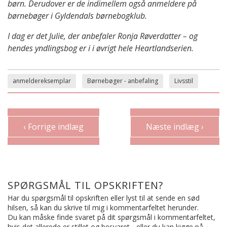
børn. Derudover er de indimellem også anmeldere på
børnebøger i Gyldendals børnebogklub.
I dag er det Julie, der anbefaler Ronja Røverdatter – og
hendes yndlingsbog er i i øvrigt hele Heartlandserien.
anmeldereksemplar
Børnebøger - anbefaling
Livsstil
‹ Forrige indlæg
Næste indlæg ›
SPØRGSMÅL TIL OPSKRIFTEN?
Har du spørgsmål til opskriften eller lyst til at sende en sød
hilsen, så kan du skrive til mig i kommentarfeltet herunder.
Du kan måske finde svaret på dit spørgsmål i kommentarfeltet,
hvis det allerede er stillet og besvaret - eller du kan kigge på