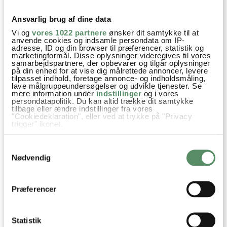
besvar
Ansvarlig brug af dine data
Ann-Christine
:
Vi og
vores 1022 partnere
ønsker dit samtykke til at
9. maj 2018 kl. 09:40
anvende cookies og indsamle persondata om IP-
adresse, ID og din browser til præferencer, statistik og
Hvor dejligt at høre!
marketingformål. Disse oplysninger videregives til vores
samarbejdspartnere, der opbevarer og tilgår oplysninger
Det er sådan en skøn fortælling og ronja er
på din enhed for at vise dig målrettede annoncer, levere
virkelig også en sej pige, så jeg er selv meget
tilpasset indhold, foretage annonce- og indholdsmåling,
lave målgruppeundersøgelser og udvikle tjenester. Se
begejstret for at hun kan inspirere vores børn.
mere information under
indstillinger
og i vores
Dejlig dag til dig
persondatapolitik. Du kan altid trække dit samtykke
tilbage eller ændre indstillinger fra vores
Kh AC
"Cookiedeklaration", eller ved at trykke på "Privacy
trigger" ikonet.
besvar
Hvis du tillader det, vil vi også gerne:
Samtykkevalg
Indsamle præcise oplysninger om din placering,
der kan være nøjagtig inden for få meter
Nødvendig
Maria Christina Madsen
:
Identificere din enhed baseret på en scanning af
dens unikke karakteristika (fingerprinting)
30. april 2018 kl. 17:18
Dine valg anvendes på hele websitet.
Præferencer
Skønt med gode anbefalinger af børnebøger. Jeg har selv en
pige på 8 år. Hun elsker K for klara serien ❤️
Jeg har desuden flere gange læst bøger på baggrund af dine
Statistik