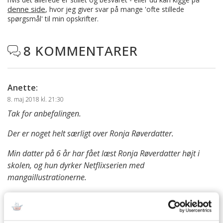
denne side
, hvor jeg giver svar på mange 'ofte stillede
spørgsmål' til min opskrifter.
8 KOMMENTARER

Anette
:
8. maj 2018 kl. 21:30
Tak for anbefalingen.
Der er noget helt særligt over Ronja Røverdatter.
Min datter på 6 år har fået læst Ronja Røverdatter højt i
skolen, og hun dyrker Netflixserien med
mangaillustrationerne.
Vi må have fat i bogen, det kunne være en god
fødselsdagsgave.