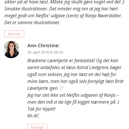
sikker på at have læst. Måske jeg skulle gøre noget ved det ;)
Smukke illustrationer. Det minder mig om at jeg har hørt
meget godt om Netflix’ udgave (serie) af Ronja Røverdatter.
Det er samme illustrationer.
besvar
Ann-Christine
:
30. april 2018 kl. 08:26
Brødrene Løvehjerte er fantastisk! Og det kan
varmt anbefales at læse Astrid Lindgrens bøger
også som voksen, jeg har læst en del højt for
mine børn, men har også selv fornyligt læst Brdr
Løvehjerte igen ♡
Jeg har slet ikke set Netflix udgaven af Ronja –
men den må vi da lige få kigget nærmere på :)
Tak for tippet!
Kh AC
besvar