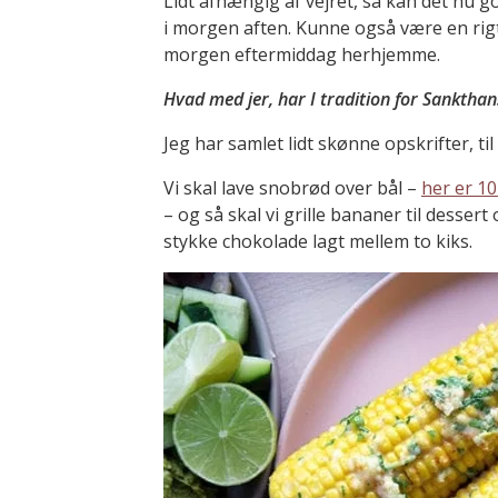
Lidt afhængig af vejret, så kan det nu 
i morgen aften. Kunne også være en rigt
morgen eftermiddag herhjemme.
Hvad med jer, har I tradition for Sankth
Jeg har samlet lidt skønne opskrifter, ti
Vi skal lave snobrød over bål –
her er 10
– og så skal vi grille bananer til desse
stykke chokolade lagt mellem to kiks.