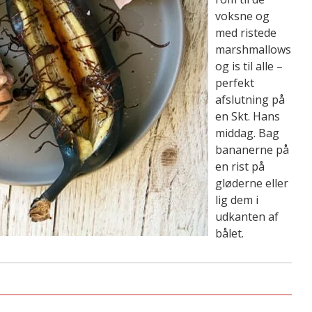
voksne og
med ristede
marshmallows
og is til alle –
perfekt
afslutning på
en Skt. Hans
middag. Bag
bananerne på
en rist på
gløderne eller
lig dem i
udkanten af
bålet.