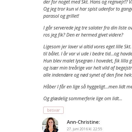
der for noget med Skt. Hans og regnvejr!? 
Og jeg tror kun vi har spist udenfor to gang
parasol og grillet!
I går serverede jeg tre salater fra din li
ros jeg fik? Den er hermed givet videre?
Ligesom jer laver vi altid vores eget lille S
til bålet. I år var vi ude i bedre tid…og h
Hun blev malet lysegrøn i hovedet, fik lilla
og især min treårige var helt vild af begejst
alle indendøre og nød synet af den fine hek
Håber I får en lige så hyggeligt…men lidt m
Og glædelig sommerferie lige om lidt…
besvar
Ann-Christine
:
27. juni 2016 kl. 22:55