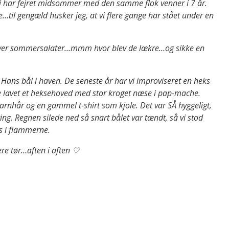
Vi har fejret midsommer med den samme flok venner i 7 år.
e…til gengæld husker jeg, at vi flere gange har stået under en
ste over sommersalater…mmm hvor blev de lækre…og sikke en
kt. Hans bål i haven. De seneste år har vi improviseret en heks
avde lavet et heksehoved med stor kroget næse i pap-mache.
 garnhår og en gammel t-shirt som kjole. Det var SÅ hyggeligt,
ring. Regnen silede ned så snart bålet var tændt, så vi stod
s i flammerne.
ere tør…aften i aften ♡