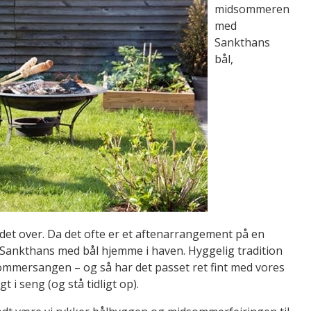
midsommeren
med
Sankthans
bål,
 over. Da det ofte er et aftenarrangement på en
dt Sankthans med bål hjemme i haven. Hyggelig tradition
ommersangen – og så har det passet ret fint med vores
 i seng (og stå tidligt op).