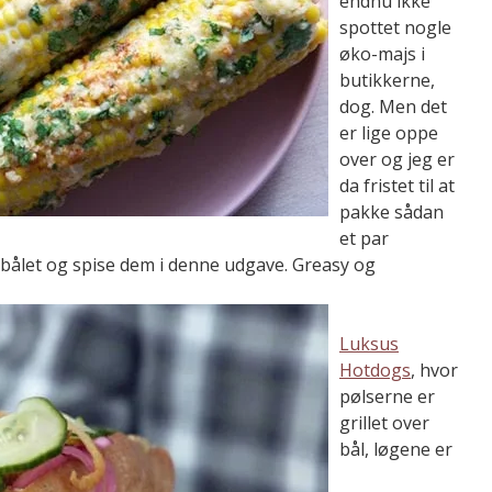
endnu ikke
spottet nogle
øko-majs i
butikkerne,
dog. Men det
er lige oppe
over og jeg er
da fristet til at
pakke sådan
et par
 bålet og spise dem i denne udgave. Greasy og
Luksus
Hotdogs
, hvor
pølserne er
grillet over
bål, løgene er