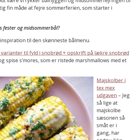
godt være vi rykker bålhyggen og midsommerfejringen til
ig fin måde at fejre sommerferien, som starter i
ans fester og midsommerbål?
l inspiration til den skønneste bålmenu.
 varianter til fyld i snobrød + opskrift på lækre snobrød
rt og spise s’mores, som er ristede marshmallows med et
Majskolber i
tex mex
udgaven
– Jeg
så lige at
majskolbe
sæsonen så
småt er i
gang, har