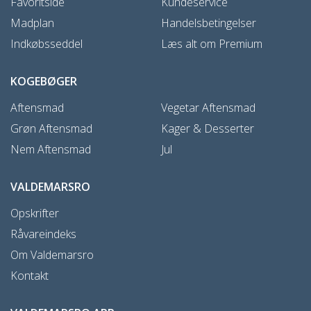
Favoritside
Kundeservice
Madplan
Handelsbetingelser
Indkøbsseddel
Læs alt om Premium
KOGEBØGER
Aftensmad
Vegetar Aftensmad
Grøn Aftensmad
Kager & Desserter
Nem Aftensmad
Jul
VALDEMARSRO
Opskrifter
Råvareindeks
Om Valdemarsro
Kontakt