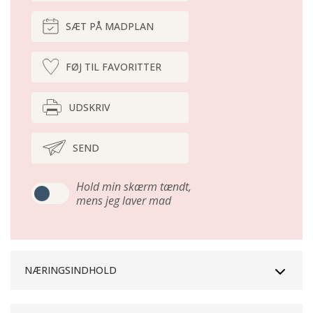
SÆT PÅ MADPLAN
FØJ TIL FAVORITTER
UDSKRIV
SEND
Hold min skærm tændt,
mens jeg laver mad
NÆRINGSINDHOLD