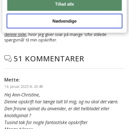
SPØRGSMÅL TIL OPSKRIFTEN?
Tillad alle
Har du spørgsmål til opskriften eller lyst til at sende en sød
hilsen, så kan du skrive til mig i kommentarfeltet herunder.
Nødvendige
Du kan måske finde svaret på dit spørgsmål i kommentarfeltet,
hvis det allerede er stillet og besvaret - eller du kan kigge på
denne side
, hvor jeg giver svar på mange 'ofte stillede
spørgsmål' til min opskrifter.
51 KOMMENTARER

Mette
:
14. januar 2025 kl. 20:48
Hej Ann-Christine,
Denne opskrift har længe talt til mig, og nu skal det være.
Den frosne spinat du anvender, er det helbladet eller
knoldspinat ?
Tusind tak for nogle fantastiske opskrifter