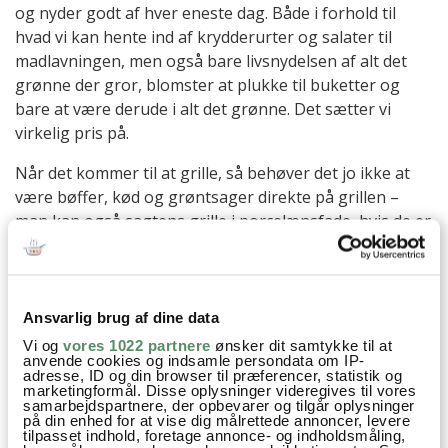
og nyder godt af hver eneste dag. Både i forhold til
hvad vi kan hente ind af krydderurter og salater til
madlavningen, men også bare livsnydelsen af alt det
grønne der gror, blomster at plukke til buketter og
bare at være derude i alt det grønne. Det sætter vi
virkelig pris på.
Når det kommer til at grille, så behøver det jo ikke at
være bøffer, kød og grøntsager direkte på grillen –
man kan også sagtens grille i porcelænsfade, hvis de er
lavet til høje temperaturer, og det var lige hvad vi
gjorde i søndags, da vi grillede denne fiskelasagne.
Prøv også
Ansvarlig brug af dine data
Vi og
vores 1022 partnere
ønsker dit samtykke til at
anvende cookies og indsamle persondata om IP-
adresse, ID og din browser til præferencer, statistik og
marketingformål. Disse oplysninger videregives til vores
samarbejdspartnere, der opbevarer og tilgår oplysninger
på din enhed for at vise dig målrettede annoncer, levere
tilpasset indhold, foretage annonce- og indholdsmåling,